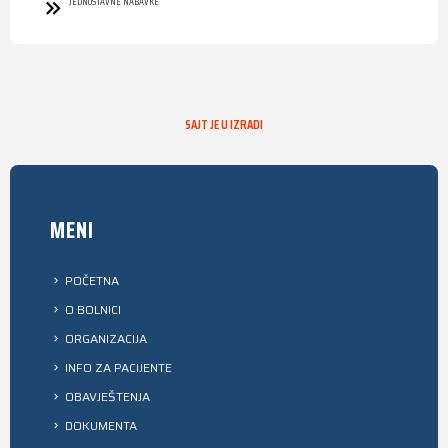
JEDNOSTAVNE NABAVKE
SAJT JE U IZRADI
MENI
POČETNA
O BOLNICI
ORGANIZACIJA
INFO ZA PACIJENTE
OBAVJEŠTENJA
DOKUMENTA