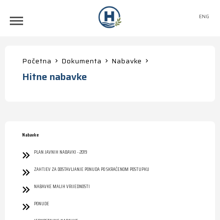
ENG
Početna
Dokumenta
Nabavke
Hitne nabavke
Nabavke
PLAN JAVNIH NABAVKI - 2019
ZAHTJEV ZA DOSTAVLJANJE PONUDA PO SKRAĆENOM POSTUPKU
NABAVKE MALIH VRIJEDNOSTI
PONUDE