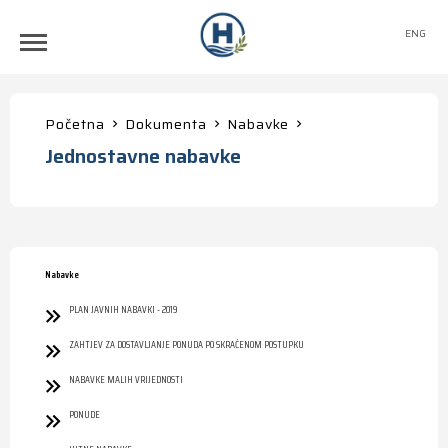
ENG
Početna
Dokumenta
Nabavke
Jednostavne nabavke
Nabavke
PLAN JAVNIH NABAVKI - 2019
ZAHTJEV ZA DOSTAVLJANJE PONUDA PO SKRAĆENOM POSTUPKU
NABAVKE MALIH VRIJEDNOSTI
PONUDE