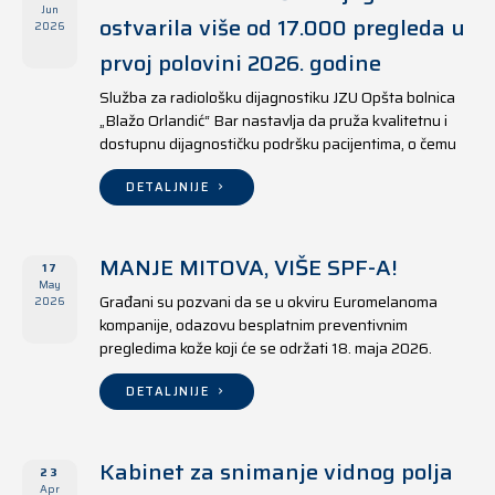
Jun
ostvarila više od 17.000 pregleda u
2026
prvoj polovini 2026. godine
Služba za radiološku dijagnostiku JZU Opšta bolnica
„Blažo Orlandić“ Bar nastavlja da pruža kvalitetnu i
dostupnu dijagnostičku podršku pacijentima, o čemu
svjedoče i rezultati ostvareni u periodu od 1. januara
do 17. juna 2026. godine.
DETALJNIJE
MANJE MITOVA, VIŠE SPF-A!
17
May
Građani su pozvani da se u okviru Euromelanoma
2026
kompanije, odazovu besplatnim preventivnim
pregledima kože koji će se održati 18. maja 2026.
godine u jedanaest opština širom Crne Gore, kako u
državnim tako i u privatnim zdravstvenim ustanovama.
DETALJNIJE
Kabinet za snimanje vidnog polja
23
Apr