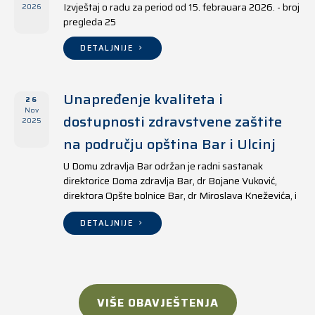
Izvještaj o radu za period od 15. febrauara 2026. - broj
2026
pregleda 25
DETALJNIJE
Unapređenje kvaliteta i
26
Nov
dostupnosti zdravstvene zaštite
2025
na području opština Bar i Ulcinj
U Domu zdravlja Bar održan je radni sastanak
direktorice Doma zdravlja Bar, dr Bojane Vuković,
direktora Opšte bolnice Bar, dr Miroslava Kneževića, i
direktora Doma zdravlja Ulcinj, Kreshnika Mustafe.
DETALJNIJE
VIŠE OBAVJEŠTENJA