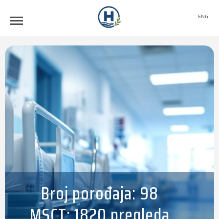
ENG
Broj porođaja: 98
MSCT: 1820 pregleda