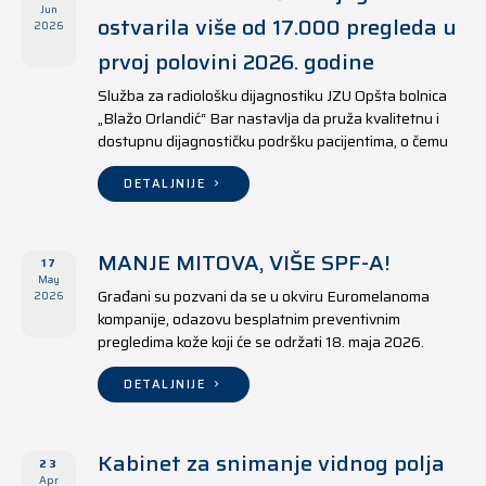
Jun
ostvarila više od 17.000 pregleda u
2026
prvoj polovini 2026. godine
Služba za radiološku dijagnostiku JZU Opšta bolnica
„Blažo Orlandić“ Bar nastavlja da pruža kvalitetnu i
dostupnu dijagnostičku podršku pacijentima, o čemu
svjedoče i rezultati ostvareni u periodu od 1. januara
do 17. juna 2026. godine.
DETALJNIJE
MANJE MITOVA, VIŠE SPF-A!
17
May
Građani su pozvani da se u okviru Euromelanoma
2026
kompanije, odazovu besplatnim preventivnim
pregledima kože koji će se održati 18. maja 2026.
godine u jedanaest opština širom Crne Gore, kako u
državnim tako i u privatnim zdravstvenim ustanovama.
DETALJNIJE
Kabinet za snimanje vidnog polja
23
Apr