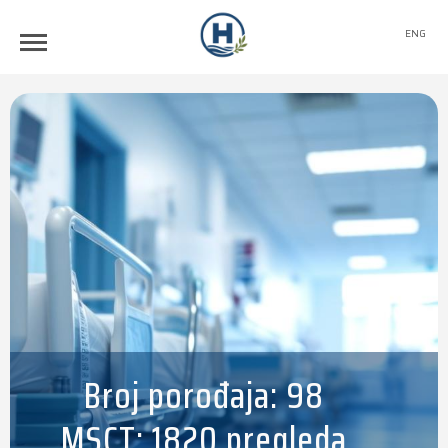
ENG
Broj porođaja: 98
MSCT: 1820 pregleda