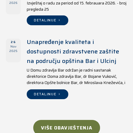
Izvještaj o radu za period od 15. febrauara 2026. - broj
2026
pregleda 25
DETALJNIJE
Unapređenje kvaliteta i
26
Nov
dostupnosti zdravstvene zaštite
2025
na području opština Bar i Ulcinj
U Domu zdravlja Bar održan je radni sastanak
direktorice Doma zdravlja Bar, dr Bojane Vuković,
direktora Opšte bolnice Bar, dr Miroslava Kneževića, i
direktora Doma zdravlja Ulcinj, Kreshnika Mustafe.
DETALJNIJE
VIŠE OBAVJEŠTENJA