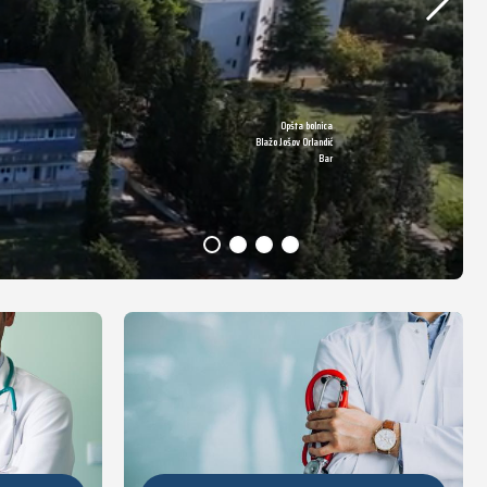
Opšta bolnica
DETALJNIJE
Blažo Jošov Orlandić
Bar