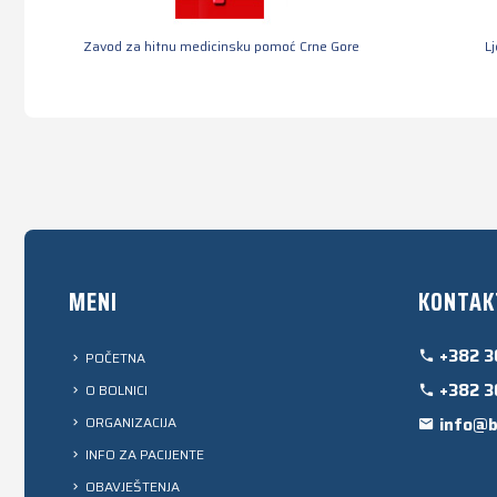
Zavod za hitnu medicinsku pomoć Crne Gore
L
MENI
KONTAK
+382 3
POČETNA
+382 3
O BOLNICI
ORGANIZACIJA
info@b
INFO ZA PACIJENTE
OBAVJEŠTENJA