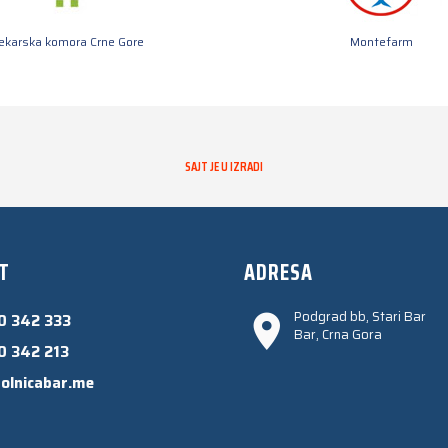
jekarska komora Crne Gore
Montefarm
SAJT JE U IZRADI
T
ADRESA
Podgrad bb, Stari Bar
0 342 333
Bar, Crna Gora
0 342 213
olnicabar.me