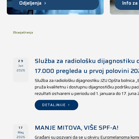
Odjeljenja
Info za
Obavještenja
Služba za radiološku dijagnostiku o
29
Jun
17.000 pregleda u prvoj polovini 20
2026
Služba za radiološku dijagnostiku JZU Opšta bolnica „
pruža kvalitetnu i dostupnu dijagnostičku podršku paci
rezultati ostvareni u periodu od 1. januara do 17. juna
DETALJNIJE
MANJE MITOVA, VIŠE SPF-A!
17
May
Građani su pozvani da se u okviru Euromelanoma kom
2026