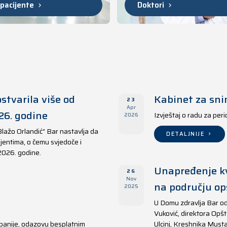
 pacijente
Doktori
stvarila više od
Kabinet za sni
23
Apr
26. godine
Izvještaj o radu za per
2026
Blažo Orlandić“ Bar nastavlja da
DETALJNIJE
jentima, o čemu svjedoče i
 2026. godine.
Unapređenje kv
26
Nov
na području opš
2025
U Domu zdravlja Bar od
Vuković, direktora Opšt
panije, odazovu besplatnim
Ulcinj, Kreshnika Musta