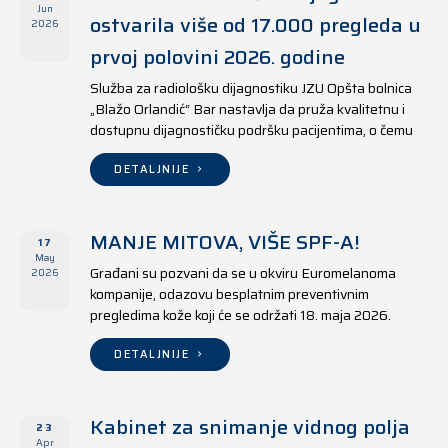
Jun
ostvarila više od 17.000 pregleda u
2026
prvoj polovini 2026. godine
Služba za radiološku dijagnostiku JZU Opšta bolnica
„Blažo Orlandić“ Bar nastavlja da pruža kvalitetnu i
dostupnu dijagnostičku podršku pacijentima, o čemu
svjedoče i rezultati ostvareni u periodu od 1. januara
do 17. juna 2026. godine.
DETALJNIJE
MANJE MITOVA, VIŠE SPF-A!
17
May
Građani su pozvani da se u okviru Euromelanoma
2026
kompanije, odazovu besplatnim preventivnim
pregledima kože koji će se održati 18. maja 2026.
godine u jedanaest opština širom Crne Gore, kako u
državnim tako i u privatnim zdravstvenim ustanovama.
DETALJNIJE
Kabinet za snimanje vidnog polja
23
Apr