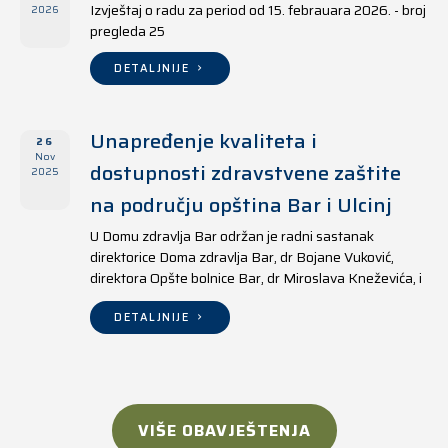
Izvještaj o radu za period od 15. febrauara 2026. - broj
2026
pregleda 25
DETALJNIJE
Unapređenje kvaliteta i
26
Nov
dostupnosti zdravstvene zaštite
2025
na području opština Bar i Ulcinj
U Domu zdravlja Bar održan je radni sastanak
direktorice Doma zdravlja Bar, dr Bojane Vuković,
direktora Opšte bolnice Bar, dr Miroslava Kneževića, i
direktora Doma zdravlja Ulcinj, Kreshnika Mustafe.
DETALJNIJE
VIŠE OBAVJEŠTENJA