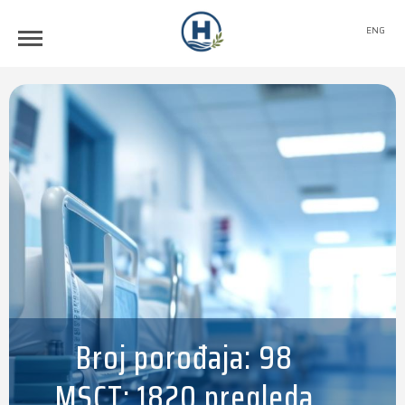
ENG
Broj porođaja: 98
MSCT: 1820 pregleda