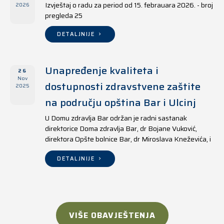
Izvještaj o radu za period od 15. febrauara 2026. - broj
2026
pregleda 25
DETALJNIJE
Unapređenje kvaliteta i
26
Nov
dostupnosti zdravstvene zaštite
2025
na području opština Bar i Ulcinj
U Domu zdravlja Bar održan je radni sastanak
direktorice Doma zdravlja Bar, dr Bojane Vuković,
direktora Opšte bolnice Bar, dr Miroslava Kneževića, i
direktora Doma zdravlja Ulcinj, Kreshnika Mustafe.
DETALJNIJE
VIŠE OBAVJEŠTENJA