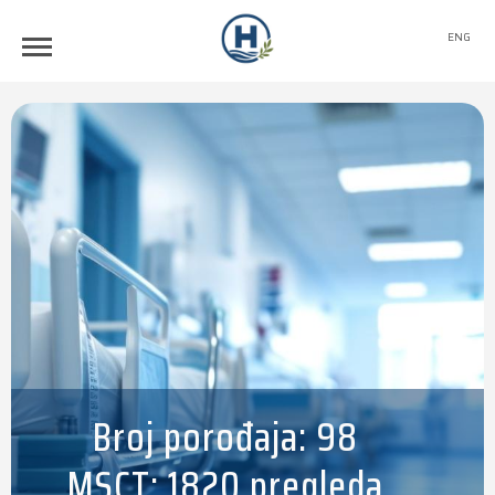
ENG
Broj porođaja: 98
MSCT: 1820 pregleda