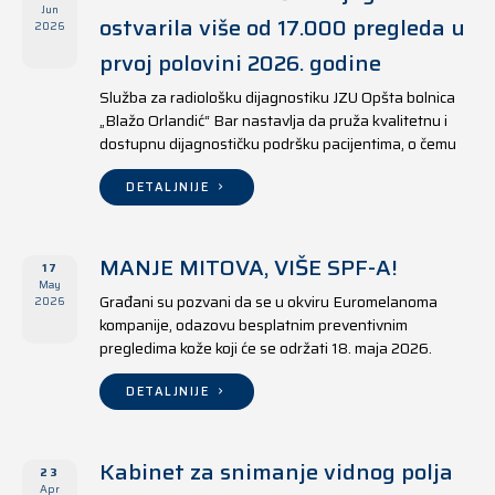
Jun
ostvarila više od 17.000 pregleda u
2026
prvoj polovini 2026. godine
Služba za radiološku dijagnostiku JZU Opšta bolnica
„Blažo Orlandić“ Bar nastavlja da pruža kvalitetnu i
dostupnu dijagnostičku podršku pacijentima, o čemu
svjedoče i rezultati ostvareni u periodu od 1. januara
do 17. juna 2026. godine.
DETALJNIJE
MANJE MITOVA, VIŠE SPF-A!
17
May
Građani su pozvani da se u okviru Euromelanoma
2026
kompanije, odazovu besplatnim preventivnim
pregledima kože koji će se održati 18. maja 2026.
godine u jedanaest opština širom Crne Gore, kako u
državnim tako i u privatnim zdravstvenim ustanovama.
DETALJNIJE
Kabinet za snimanje vidnog polja
23
Apr