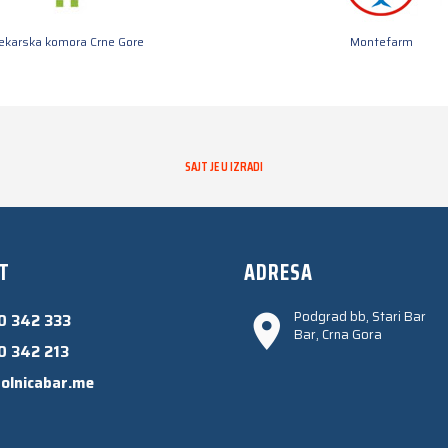
jekarska komora Crne Gore
Montefarm
SAJT JE U IZRADI
T
ADRESA
Podgrad bb, Stari Bar
0 342 333
Bar, Crna Gora
0 342 213
olnicabar.me