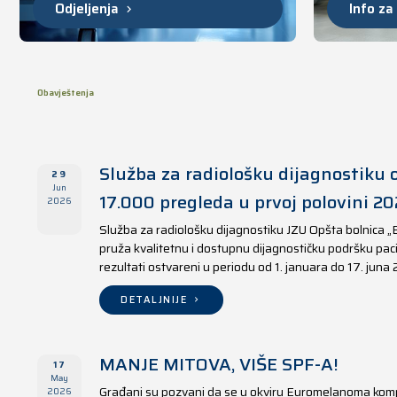
Odjeljenja
Info za
Obavještenja
Služba za radiološku dijagnostiku o
29
Jun
17.000 pregleda u prvoj polovini 20
2026
Služba za radiološku dijagnostiku JZU Opšta bolnica „
pruža kvalitetnu i dostupnu dijagnostičku podršku paci
rezultati ostvareni u periodu od 1. januara do 17. juna
DETALJNIJE
MANJE MITOVA, VIŠE SPF-A!
17
May
Građani su pozvani da se u okviru Euromelanoma kom
2026