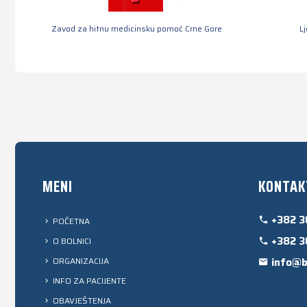
Zavod za hitnu medicinsku pomoć Crne Gore
L
MENI
KONTAK
+382 3
POČETNA
+382 3
O BOLNICI
ORGANIZACIJA
info@b
INFO ZA PACIJENTE
OBAVJEŠTENJA