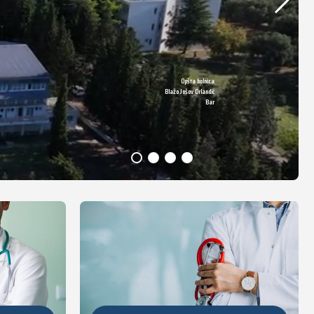
Opšta bolnica
DETALJNIJE
Blažo Jošov Orlandić
Bar