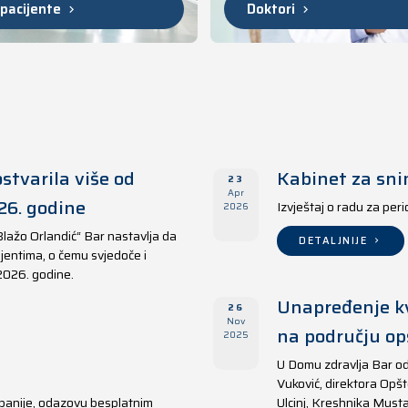
 pacijente
Doktori
stvarila više od
Kabinet za sni
23
Apr
26. godine
Izvještaj o radu za per
2026
Blažo Orlandić“ Bar nastavlja da
DETALJNIJE
jentima, o čemu svjedoče i
 2026. godine.
Unapređenje kv
26
Nov
na području opš
2025
U Domu zdravlja Bar od
Vuković, direktora Opšt
panije, odazovu besplatnim
Ulcinj, Kreshnika Musta