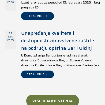
Izvještaj o radu za period od 15. febrauara 2026. - broj
2026
pregleda 25
DETALJNIJE
Unapređenje kvaliteta i
26
Nov
dostupnosti zdravstvene zaštite
2025
na području opština Bar i Ulcinj
U Domu zdravlja Bar održan je radni sastanak
direktorice Doma zdravlja Bar, dr Bojane Vuković,
direktora Opšte bolnice Bar, dr Miroslava Kneževića, i
direktora Doma zdravlja Ulcinj, Kreshnika Mustafe.
DETALJNIJE
VIŠE OBAVJEŠTENJA