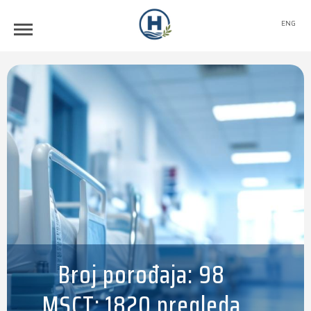
ENG
Broj porođaja: 98
MSCT: 1820 pregleda