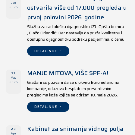
Jun
ostvarila više od 17.000 pregleda u
2026
prvoj polovini 2026. godine
Služba za radiološku dijagnostiku JZU Opšta bolnica
„Blažo Orlandić“ Bar nastavlja da pruža kvalitetnu i
dostupnu dijagnostičku podršku pacijentima, o čemu
svjedoče i rezultati ostvareni u periodu od 1. januara
do 17. juna 2026. godine.
DETALJNIJE
MANJE MITOVA, VIŠE SPF-A!
17
May
Građani su pozvani da se u okviru Euromelanoma
2026
kompanije, odazovu besplatnim preventivnim
pregledima kože koji će se održati 18. maja 2026.
godine u jedanaest opština širom Crne Gore, kako u
državnim tako i u privatnim zdravstvenim ustanovama.
DETALJNIJE
Kabinet za snimanje vidnog polja
23
Apr