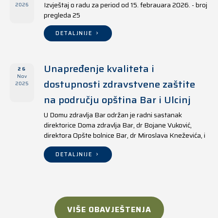
Izvještaj o radu za period od 15. febrauara 2026. - broj
2026
pregleda 25
DETALJNIJE
Unapređenje kvaliteta i
26
Nov
dostupnosti zdravstvene zaštite
2025
na području opština Bar i Ulcinj
U Domu zdravlja Bar održan je radni sastanak
direktorice Doma zdravlja Bar, dr Bojane Vuković,
direktora Opšte bolnice Bar, dr Miroslava Kneževića, i
direktora Doma zdravlja Ulcinj, Kreshnika Mustafe.
DETALJNIJE
VIŠE OBAVJEŠTENJA