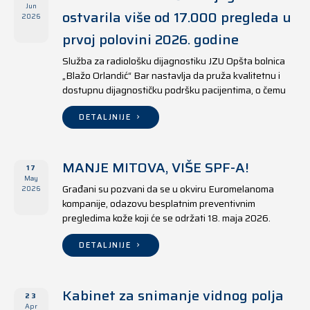
Jun
ostvarila više od 17.000 pregleda u
2026
prvoj polovini 2026. godine
Služba za radiološku dijagnostiku JZU Opšta bolnica
„Blažo Orlandić“ Bar nastavlja da pruža kvalitetnu i
dostupnu dijagnostičku podršku pacijentima, o čemu
svjedoče i rezultati ostvareni u periodu od 1. januara
do 17. juna 2026. godine.
DETALJNIJE
MANJE MITOVA, VIŠE SPF-A!
17
May
Građani su pozvani da se u okviru Euromelanoma
2026
kompanije, odazovu besplatnim preventivnim
pregledima kože koji će se održati 18. maja 2026.
godine u jedanaest opština širom Crne Gore, kako u
državnim tako i u privatnim zdravstvenim ustanovama.
DETALJNIJE
Kabinet za snimanje vidnog polja
23
Apr