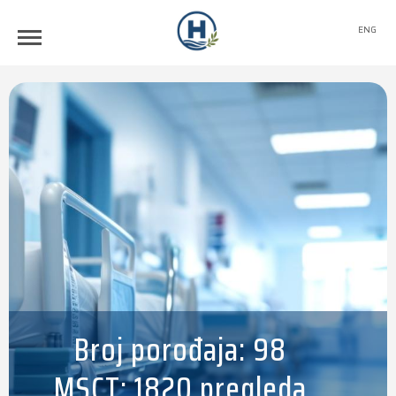
ENG
Broj porođaja: 98
MSCT: 1820 pregleda