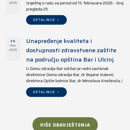
Izvještaj o radu za period od 15. febrauara 2026. - broj
2026
pregleda 25
DETALJNIJE
Unapređenje kvaliteta i
26
Nov
dostupnosti zdravstvene zaštite
2025
na području opština Bar i Ulcinj
U Domu zdravlja Bar održan je radni sastanak
direktorice Doma zdravlja Bar, dr Bojane Vuković,
direktora Opšte bolnice Bar, dr Miroslava Kneževića, i
direktora Doma zdravlja Ulcinj, Kreshnika Mustafe.
DETALJNIJE
VIŠE OBAVJEŠTENJA