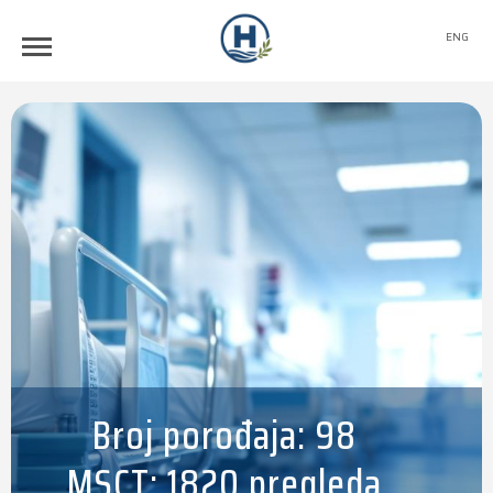
ENG
Broj porođaja: 98
MSCT: 1820 pregleda