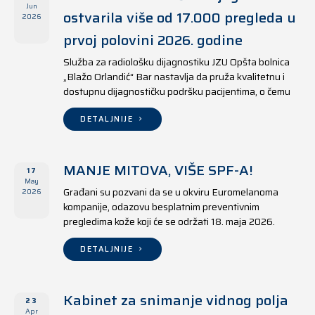
Jun
ostvarila više od 17.000 pregleda u
2026
prvoj polovini 2026. godine
Služba za radiološku dijagnostiku JZU Opšta bolnica
„Blažo Orlandić“ Bar nastavlja da pruža kvalitetnu i
dostupnu dijagnostičku podršku pacijentima, o čemu
svjedoče i rezultati ostvareni u periodu od 1. januara
do 17. juna 2026. godine.
DETALJNIJE
MANJE MITOVA, VIŠE SPF-A!
17
May
Građani su pozvani da se u okviru Euromelanoma
2026
kompanije, odazovu besplatnim preventivnim
pregledima kože koji će se održati 18. maja 2026.
godine u jedanaest opština širom Crne Gore, kako u
državnim tako i u privatnim zdravstvenim ustanovama.
DETALJNIJE
Kabinet za snimanje vidnog polja
23
Apr