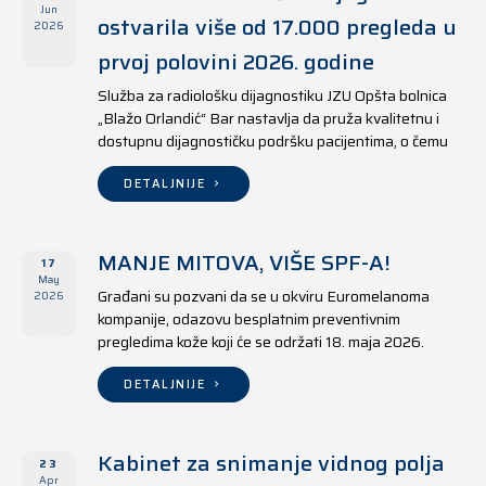
Jun
ostvarila više od 17.000 pregleda u
2026
prvoj polovini 2026. godine
Služba za radiološku dijagnostiku JZU Opšta bolnica
„Blažo Orlandić“ Bar nastavlja da pruža kvalitetnu i
dostupnu dijagnostičku podršku pacijentima, o čemu
svjedoče i rezultati ostvareni u periodu od 1. januara
do 17. juna 2026. godine.
DETALJNIJE
MANJE MITOVA, VIŠE SPF-A!
17
May
Građani su pozvani da se u okviru Euromelanoma
2026
kompanije, odazovu besplatnim preventivnim
pregledima kože koji će se održati 18. maja 2026.
godine u jedanaest opština širom Crne Gore, kako u
državnim tako i u privatnim zdravstvenim ustanovama.
DETALJNIJE
Kabinet za snimanje vidnog polja
23
Apr