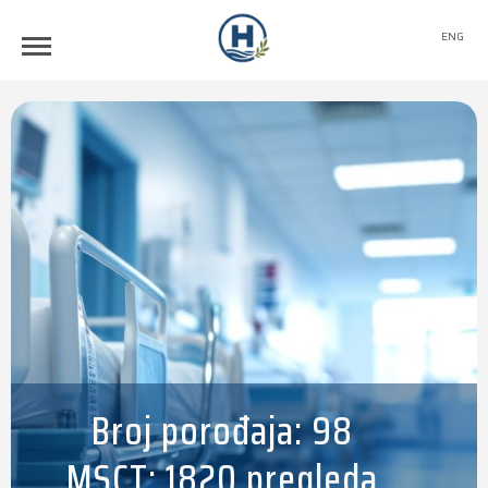
ENG
Broj porođaja: 98
MSCT: 1820 pregleda