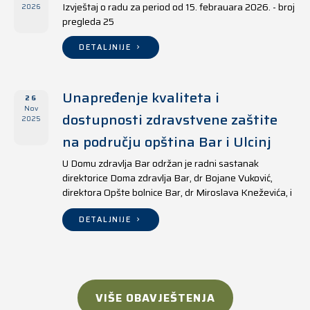
Izvještaj o radu za period od 15. febrauara 2026. - broj
2026
pregleda 25
DETALJNIJE
Unapređenje kvaliteta i
26
Nov
dostupnosti zdravstvene zaštite
2025
na području opština Bar i Ulcinj
U Domu zdravlja Bar održan je radni sastanak
direktorice Doma zdravlja Bar, dr Bojane Vuković,
direktora Opšte bolnice Bar, dr Miroslava Kneževića, i
direktora Doma zdravlja Ulcinj, Kreshnika Mustafe.
DETALJNIJE
VIŠE OBAVJEŠTENJA