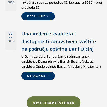
Izvještaj o radu za period od 15. febrauara 2026. - broj
2026
pregleda 25
DETALJNIJE
Unapređenje kvaliteta i
26
Nov
dostupnosti zdravstvene zaštite
2025
na području opština Bar i Ulcinj
U Domu zdravlja Bar održan je radni sastanak
direktorice Doma zdravlja Bar, dr Bojane Vuković,
direktora Opšte bolnice Bar, dr Miroslava Kneževića, i
direktora Doma zdravlja Ulcinj, Kreshnika Mustafe.
DETALJNIJE
VIŠE OBAVJEŠTENJA