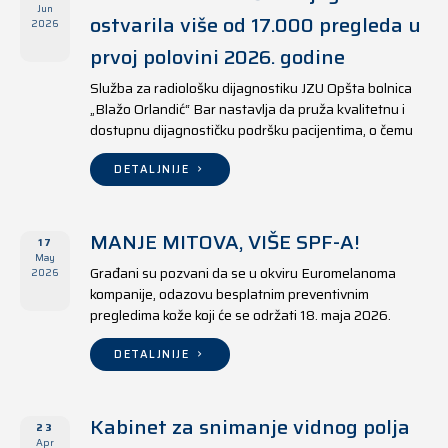
Jun
ostvarila više od 17.000 pregleda u
2026
prvoj polovini 2026. godine
Služba za radiološku dijagnostiku JZU Opšta bolnica
„Blažo Orlandić“ Bar nastavlja da pruža kvalitetnu i
dostupnu dijagnostičku podršku pacijentima, o čemu
svjedoče i rezultati ostvareni u periodu od 1. januara
do 17. juna 2026. godine.
DETALJNIJE
MANJE MITOVA, VIŠE SPF-A!
17
May
Građani su pozvani da se u okviru Euromelanoma
2026
kompanije, odazovu besplatnim preventivnim
pregledima kože koji će se održati 18. maja 2026.
godine u jedanaest opština širom Crne Gore, kako u
državnim tako i u privatnim zdravstvenim ustanovama.
DETALJNIJE
Kabinet za snimanje vidnog polja
23
Apr