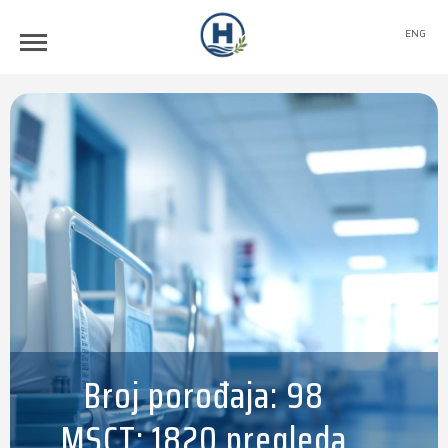
ENG
Broj porođaja: 98
MSCT: 1820 pregleda