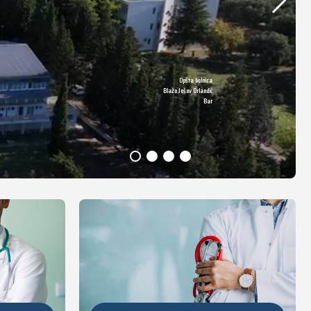
Opšta bolnica
DETALJNIJE
Blažo Jošov Orlandić
Bar