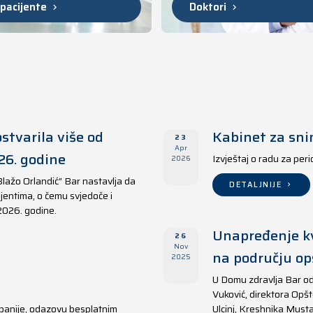
 pacijente
Doktori
stvarila više od
Kabinet za sni
23
Apr
26. godine
Izvještaj o radu za per
2026
Blažo Orlandić“ Bar nastavlja da
DETALJNIJE
jentima, o čemu svjedoče i
 2026. godine.
Unapređenje kv
26
Nov
na području opš
2025
U Domu zdravlja Bar od
Vuković, direktora Opšt
panije, odazovu besplatnim
Ulcinj, Kreshnika Musta