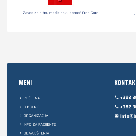
Zavod za hitnu medicinsku pomoć Crne Gore
L
MENI
KONTAK
+382 3
POČETNA
+382 3
O BOLNICI
ORGANIZACIJA
info@b
INFO ZA PACIJENTE
OBAVJEŠTENJA