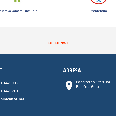
jekarska komora Crne Gore
Montefarm
SAJT JE U IZRADI
T
ADRESA
Podgrad bb, Stari Bar
0 342 333
Bar, Crna Gora
0 342 213
olnicabar.me