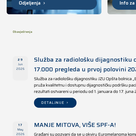
Odjeljenja
Info za
Obavještenja
Služba za radiološku dijagnostiku o
29
Jun
17.000 pregleda u prvoj polovini 20
2026
Služba za radiološku dijagnostiku JZU Opšta bolnica „
pruža kvalitetnu i dostupnu dijagnostičku podršku paci
rezultati ostvareni u periodu od 1. januara do 17. juna
DETALJNIJE
MANJE MITOVA, VIŠE SPF-A!
17
May
Građani su pozvani da se u okviru Euromelanoma kom
2026