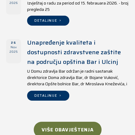
Izvještaj o radu za period od 15. febrauara 2026. - broj
2026
pregleda 25
DETALJNIJE
Unapređenje kvaliteta i
26
Nov
dostupnosti zdravstvene zaštite
2025
na području opština Bar i Ulcinj
U Domu zdravlja Bar održan je radni sastanak
direktorice Doma zdravlja Bar, dr Bojane Vuković,
direktora Opšte bolnice Bar, dr Miroslava Kneževića, i
direktora Doma zdravlja Ulcinj, Kreshnika Mustafe.
DETALJNIJE
VIŠE OBAVJEŠTENJA