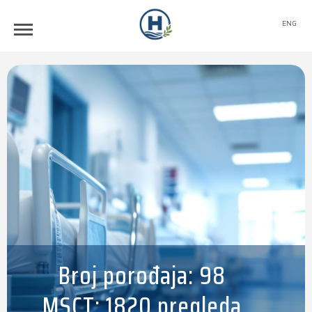
ENG
Broj porođaja: 98
MSCT: 1820 pregleda