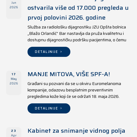
Jun
ostvarila više od 17.000 pregleda u
2026
prvoj polovini 2026. godine
Služba za radiološku dijagnostiku JZU Opšta bolnica
„Blažo Orlandić“ Bar nastavlja da pruža kvalitetnu i
dostupnu dijagnostičku podršku pacijentima, o čemu
svjedoče i rezultati ostvareni u periodu od 1. januara
do 17. juna 2026. godine.
DETALJNIJE
MANJE MITOVA, VIŠE SPF-A!
17
May
Građani su pozvani da se u okviru Euromelanoma
2026
kompanije, odazovu besplatnim preventivnim
pregledima kože koji će se održati 18. maja 2026.
godine u jedanaest opština širom Crne Gore, kako u
državnim tako i u privatnim zdravstvenim ustanovama.
DETALJNIJE
Kabinet za snimanje vidnog polja
23
Apr