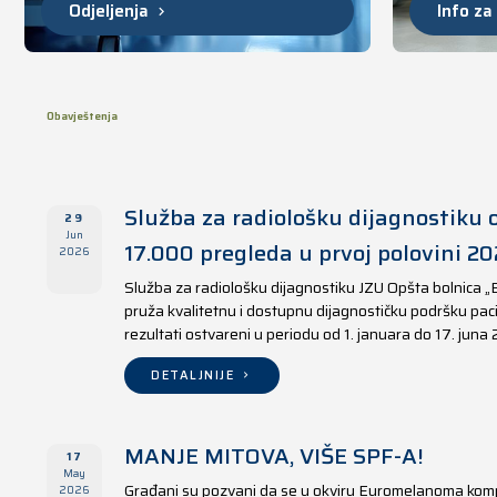
Odjeljenja
Info za
Obavještenja
Služba za radiološku dijagnostiku o
29
Jun
17.000 pregleda u prvoj polovini 20
2026
Služba za radiološku dijagnostiku JZU Opšta bolnica „
pruža kvalitetnu i dostupnu dijagnostičku podršku paci
rezultati ostvareni u periodu od 1. januara do 17. juna
DETALJNIJE
MANJE MITOVA, VIŠE SPF-A!
17
May
Građani su pozvani da se u okviru Euromelanoma kom
2026