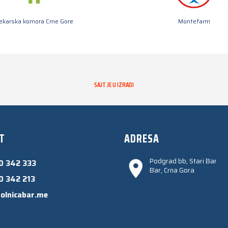
jekarska komora Crne Gore
Montefarm
SAJT JE U IZRADI
T
ADRESA
Podgrad bb, Stari Bar
0 342 333
Bar, Crna Gora
0 342 213
olnicabar.me