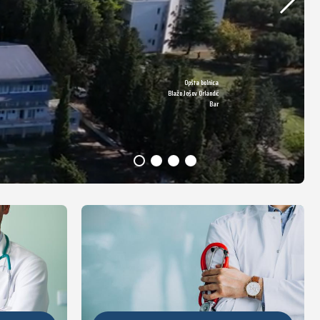
Opšta bolnica
DETALJNIJE
Blažo Jošov Orlandić
Bar