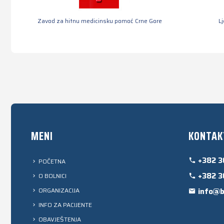
Zavod za hitnu medicinsku pomoć Crne Gore
L
MENI
KONTAK
+382 3
POČETNA
+382 3
O BOLNICI
ORGANIZACIJA
info@b
INFO ZA PACIJENTE
OBAVJEŠTENJA