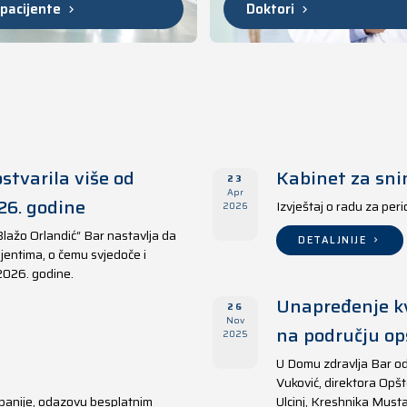
 pacijente
Doktori
stvarila više od
Kabinet za sni
23
Apr
26. godine
Izvještaj o radu za per
2026
Blažo Orlandić“ Bar nastavlja da
DETALJNIJE
jentima, o čemu svjedoče i
 2026. godine.
Unapređenje kv
26
Nov
na području opš
2025
U Domu zdravlja Bar od
Vuković, direktora Opšt
panije, odazovu besplatnim
Ulcinj, Kreshnika Musta