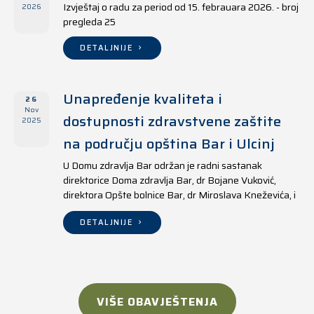
Izvještaj o radu za period od 15. febrauara 2026. - broj
2026
pregleda 25
DETALJNIJE
Unapređenje kvaliteta i
26
Nov
dostupnosti zdravstvene zaštite
2025
na području opština Bar i Ulcinj
U Domu zdravlja Bar održan je radni sastanak
direktorice Doma zdravlja Bar, dr Bojane Vuković,
direktora Opšte bolnice Bar, dr Miroslava Kneževića, i
direktora Doma zdravlja Ulcinj, Kreshnika Mustafe.
DETALJNIJE
VIŠE OBAVJEŠTENJA