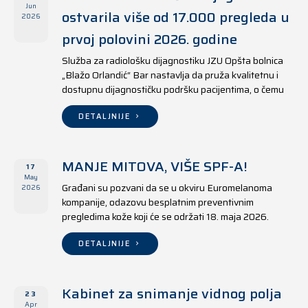
Jun
ostvarila više od 17.000 pregleda u
2026
prvoj polovini 2026. godine
Služba za radiološku dijagnostiku JZU Opšta bolnica
„Blažo Orlandić“ Bar nastavlja da pruža kvalitetnu i
dostupnu dijagnostičku podršku pacijentima, o čemu
svjedoče i rezultati ostvareni u periodu od 1. januara
do 17. juna 2026. godine.
DETALJNIJE
MANJE MITOVA, VIŠE SPF-A!
17
May
Građani su pozvani da se u okviru Euromelanoma
2026
kompanije, odazovu besplatnim preventivnim
pregledima kože koji će se održati 18. maja 2026.
godine u jedanaest opština širom Crne Gore, kako u
državnim tako i u privatnim zdravstvenim ustanovama.
DETALJNIJE
Kabinet za snimanje vidnog polja
23
Apr