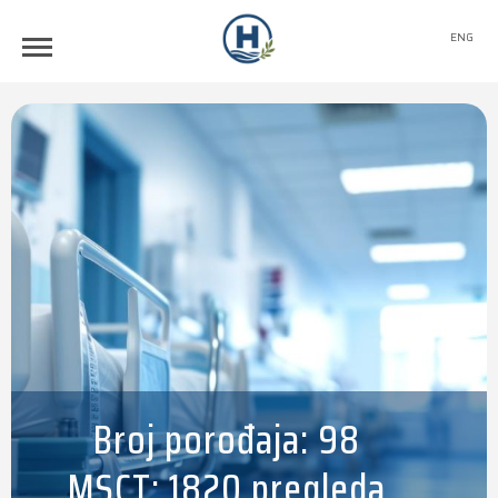
ENG
Broj porođaja: 98
MSCT: 1820 pregleda