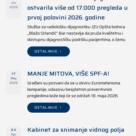
Jun
ostvarila više od 17.000 pregleda u
2026
prvoj polovini 2026. godine
Služba za radiološku dijagnostiku JZU Opšta bolnica
„Blažo Orlandić“ Bar nastavlja da pruža kvalitetnu i
dostupnu dijagnostičku podršku pacijentima, o čemu
svjedoče i rezultati ostvareni u periodu od 1. januara
do 17. juna 2026. godine.
DETALJNIJE
MANJE MITOVA, VIŠE SPF-A!
17
May
Građani su pozvani da se u okviru Euromelanoma
2026
kompanije, odazovu besplatnim preventivnim
pregledima kože koji će se održati 18. maja 2026.
godine u jedanaest opština širom Crne Gore, kako u
državnim tako i u privatnim zdravstvenim ustanovama.
DETALJNIJE
Kabinet za snimanje vidnog polja
23
Apr