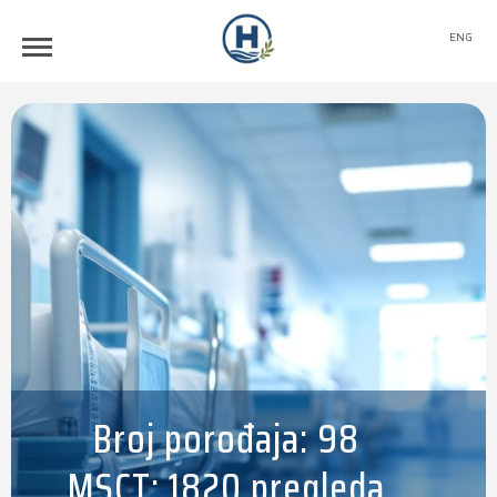
ENG
Broj porođaja: 98
MSCT: 1820 pregleda