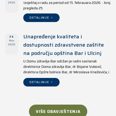
Izvještaj o radu za period od 15. febrauara 2026. - broj
2026
pregleda 25
DETALJNIJE
Unapređenje kvaliteta i
26
Nov
dostupnosti zdravstvene zaštite
2025
na području opština Bar i Ulcinj
U Domu zdravlja Bar održan je radni sastanak
direktorice Doma zdravlja Bar, dr Bojane Vuković,
direktora Opšte bolnice Bar, dr Miroslava Kneževića, i
direktora Doma zdravlja Ulcinj, Kreshnika Mustafe.
DETALJNIJE
VIŠE OBAVJEŠTENJA