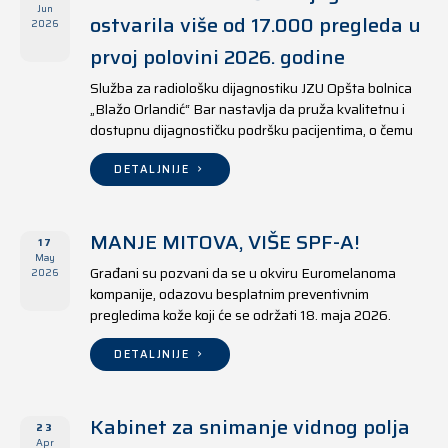
Jun
ostvarila više od 17.000 pregleda u
2026
prvoj polovini 2026. godine
Služba za radiološku dijagnostiku JZU Opšta bolnica
„Blažo Orlandić“ Bar nastavlja da pruža kvalitetnu i
dostupnu dijagnostičku podršku pacijentima, o čemu
svjedoče i rezultati ostvareni u periodu od 1. januara
do 17. juna 2026. godine.
DETALJNIJE
MANJE MITOVA, VIŠE SPF-A!
17
May
Građani su pozvani da se u okviru Euromelanoma
2026
kompanije, odazovu besplatnim preventivnim
pregledima kože koji će se održati 18. maja 2026.
godine u jedanaest opština širom Crne Gore, kako u
državnim tako i u privatnim zdravstvenim ustanovama.
DETALJNIJE
Kabinet za snimanje vidnog polja
23
Apr