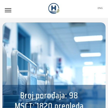
ENG
Broj porođaja: 98
MSCT: 1820 pregleda