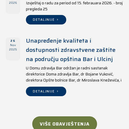
Izvještaj o radu za period od 15. febrauara 2026. - broj
2026
pregleda 25
DETALJNIJE
Unapređenje kvaliteta i
26
Nov
dostupnosti zdravstvene zaštite
2025
na području opština Bar i Ulcinj
U Domu zdravlja Bar održan je radni sastanak
direktorice Doma zdravlja Bar, dr Bojane Vuković,
direktora Opšte bolnice Bar, dr Miroslava Kneževića, i
direktora Doma zdravlja Ulcinj, Kreshnika Mustafe.
DETALJNIJE
VIŠE OBAVJEŠTENJA