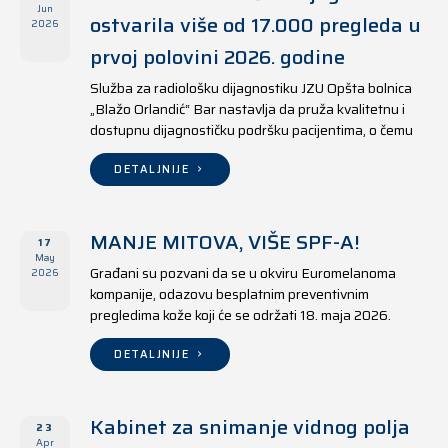
Jun
ostvarila više od 17.000 pregleda u
2026
prvoj polovini 2026. godine
Služba za radiološku dijagnostiku JZU Opšta bolnica
„Blažo Orlandić“ Bar nastavlja da pruža kvalitetnu i
dostupnu dijagnostičku podršku pacijentima, o čemu
svjedoče i rezultati ostvareni u periodu od 1. januara
do 17. juna 2026. godine.
DETALJNIJE
MANJE MITOVA, VIŠE SPF-A!
17
May
Građani su pozvani da se u okviru Euromelanoma
2026
kompanije, odazovu besplatnim preventivnim
pregledima kože koji će se održati 18. maja 2026.
godine u jedanaest opština širom Crne Gore, kako u
državnim tako i u privatnim zdravstvenim ustanovama.
DETALJNIJE
Kabinet za snimanje vidnog polja
23
Apr