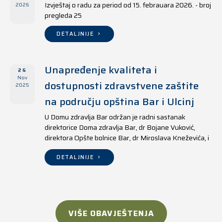
Izvještaj o radu za period od 15. febrauara 2026. - broj
2026
pregleda 25
DETALJNIJE
Unapređenje kvaliteta i
26
Nov
dostupnosti zdravstvene zaštite
2025
na području opština Bar i Ulcinj
U Domu zdravlja Bar održan je radni sastanak
direktorice Doma zdravlja Bar, dr Bojane Vuković,
direktora Opšte bolnice Bar, dr Miroslava Kneževića, i
direktora Doma zdravlja Ulcinj, Kreshnika Mustafe.
DETALJNIJE
VIŠE OBAVJEŠTENJA