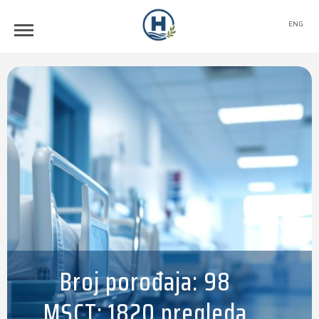
ENG
Broj porođaja: 98
MSCT: 1820 pregleda