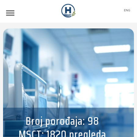
ENG
Broj porođaja: 98
MSCT: 1820 pregleda