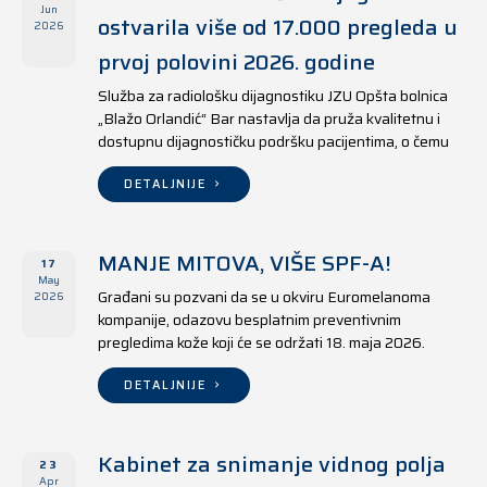
Jun
ostvarila više od 17.000 pregleda u
2026
prvoj polovini 2026. godine
Služba za radiološku dijagnostiku JZU Opšta bolnica
„Blažo Orlandić“ Bar nastavlja da pruža kvalitetnu i
dostupnu dijagnostičku podršku pacijentima, o čemu
svjedoče i rezultati ostvareni u periodu od 1. januara
do 17. juna 2026. godine.
DETALJNIJE
MANJE MITOVA, VIŠE SPF-A!
17
May
Građani su pozvani da se u okviru Euromelanoma
2026
kompanije, odazovu besplatnim preventivnim
pregledima kože koji će se održati 18. maja 2026.
godine u jedanaest opština širom Crne Gore, kako u
državnim tako i u privatnim zdravstvenim ustanovama.
DETALJNIJE
Kabinet za snimanje vidnog polja
23
Apr