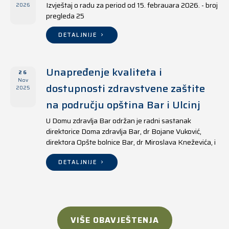
Izvještaj o radu za period od 15. febrauara 2026. - broj
2026
pregleda 25
DETALJNIJE
Unapređenje kvaliteta i
26
Nov
dostupnosti zdravstvene zaštite
2025
na području opština Bar i Ulcinj
U Domu zdravlja Bar održan je radni sastanak
direktorice Doma zdravlja Bar, dr Bojane Vuković,
direktora Opšte bolnice Bar, dr Miroslava Kneževića, i
direktora Doma zdravlja Ulcinj, Kreshnika Mustafe.
DETALJNIJE
VIŠE OBAVJEŠTENJA