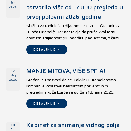
Jun
ostvarila više od 17.000 pregleda u
2026
prvoj polovini 2026. godine
Služba za radiološku dijagnostiku JZU Opšta bolnica
„Blažo Orlandić“ Bar nastavlja da pruža kvalitetnu i
dostupnu dijagnostičku podršku pacijentima, o čemu
svjedoče i rezultati ostvareni u periodu od 1. januara
do 17. juna 2026. godine.
DETALJNIJE
MANJE MITOVA, VIŠE SPF-A!
17
May
Građani su pozvani da se u okviru Euromelanoma
2026
kompanije, odazovu besplatnim preventivnim
pregledima kože koji će se održati 18. maja 2026.
godine u jedanaest opština širom Crne Gore, kako u
državnim tako i u privatnim zdravstvenim ustanovama.
DETALJNIJE
Kabinet za snimanje vidnog polja
23
Apr