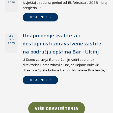
Izvještaj o radu za period od 15. febrauara 2026. - broj
2026
pregleda 25
DETALJNIJE
Unapređenje kvaliteta i
26
Nov
dostupnosti zdravstvene zaštite
2025
na području opština Bar i Ulcinj
U Domu zdravlja Bar održan je radni sastanak
direktorice Doma zdravlja Bar, dr Bojane Vuković,
direktora Opšte bolnice Bar, dr Miroslava Kneževića, i
direktora Doma zdravlja Ulcinj, Kreshnika Mustafe.
DETALJNIJE
VIŠE OBAVJEŠTENJA