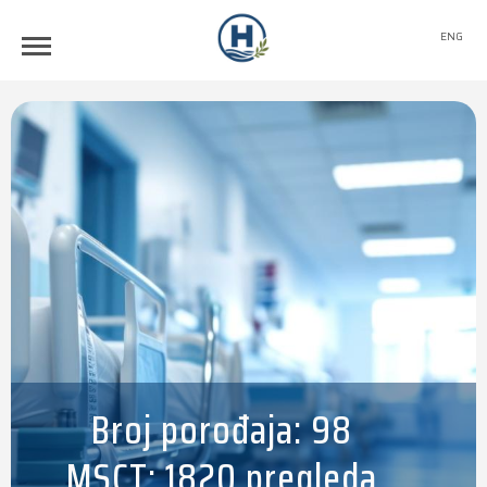
ENG
Broj porođaja: 98
MSCT: 1820 pregleda