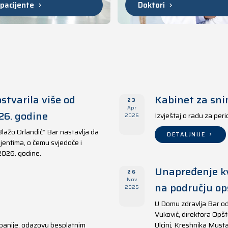
 pacijente
Doktori
stvarila više od
Kabinet za sni
23
Apr
26. godine
Izvještaj o radu za per
2026
Blažo Orlandić“ Bar nastavlja da
DETALJNIJE
jentima, o čemu svjedoče i
 2026. godine.
Unapređenje kv
26
Nov
na području opš
2025
U Domu zdravlja Bar od
Vuković, direktora Opšt
panije, odazovu besplatnim
Ulcinj, Kreshnika Musta