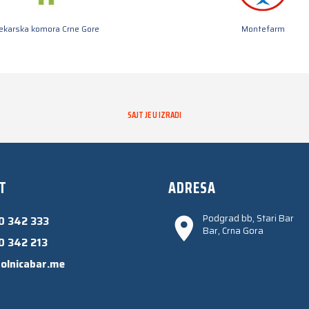
jekarska komora Crne Gore
Montefarm
SAJT JE U IZRADI
T
ADRESA
Podgrad bb, Stari Bar
0 342 333
Bar, Crna Gora
0 342 213
olnicabar.me