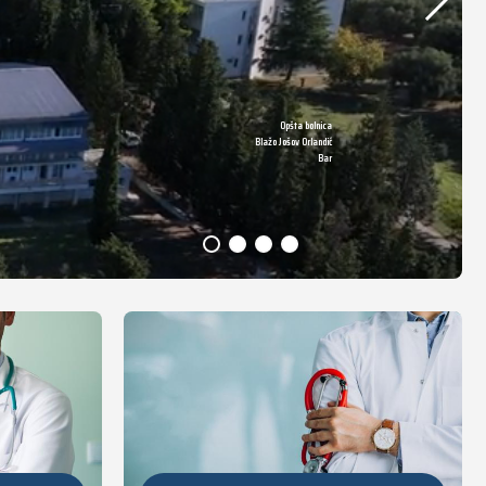
Opšta bolnica
DETALJNIJE
Blažo Jošov Orlandić
Bar