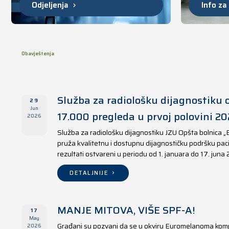
Odjeljenja
Info za
Obavještenja
Služba za radiološku dijagnostiku o
29
Jun
17.000 pregleda u prvoj polovini 20
2026
Služba za radiološku dijagnostiku JZU Opšta bolnica „
pruža kvalitetnu i dostupnu dijagnostičku podršku paci
rezultati ostvareni u periodu od 1. januara do 17. juna
DETALJNIJE
MANJE MITOVA, VIŠE SPF-A!
17
May
Građani su pozvani da se u okviru Euromelanoma kom
2026