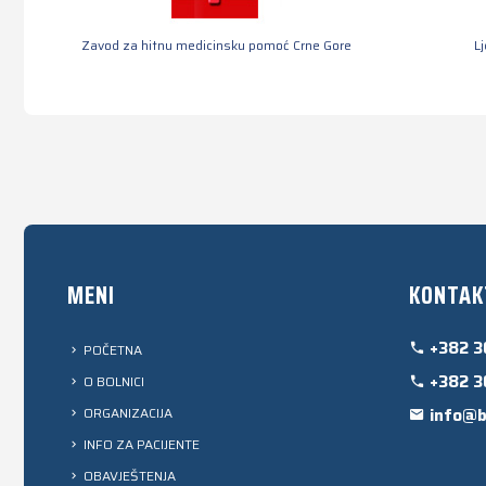
Zavod za hitnu medicinsku pomoć Crne Gore
L
MENI
KONTAK
+382 3
POČETNA
+382 3
O BOLNICI
ORGANIZACIJA
info@b
INFO ZA PACIJENTE
OBAVJEŠTENJA