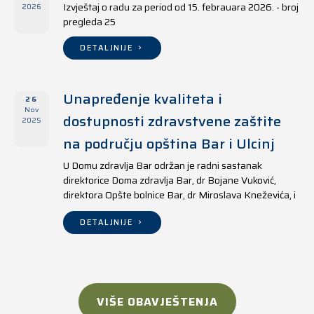
Izvještaj o radu za period od 15. febrauara 2026. - broj
2026
pregleda 25
DETALJNIJE
Unapređenje kvaliteta i
26
Nov
dostupnosti zdravstvene zaštite
2025
na području opština Bar i Ulcinj
U Domu zdravlja Bar održan je radni sastanak
direktorice Doma zdravlja Bar, dr Bojane Vuković,
direktora Opšte bolnice Bar, dr Miroslava Kneževića, i
direktora Doma zdravlja Ulcinj, Kreshnika Mustafe.
DETALJNIJE
VIŠE OBAVJEŠTENJA