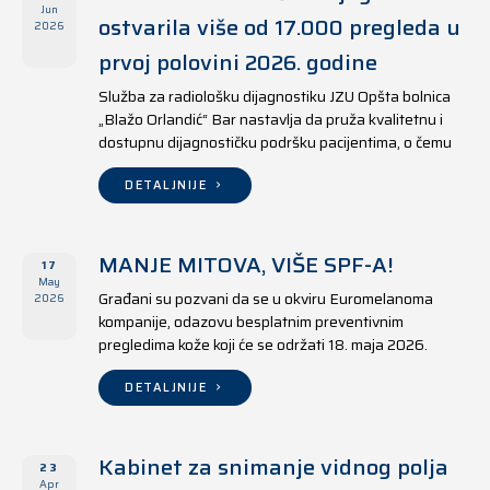
Jun
ostvarila više od 17.000 pregleda u
2026
prvoj polovini 2026. godine
Služba za radiološku dijagnostiku JZU Opšta bolnica
„Blažo Orlandić“ Bar nastavlja da pruža kvalitetnu i
dostupnu dijagnostičku podršku pacijentima, o čemu
svjedoče i rezultati ostvareni u periodu od 1. januara
do 17. juna 2026. godine.
DETALJNIJE
MANJE MITOVA, VIŠE SPF-A!
17
May
Građani su pozvani da se u okviru Euromelanoma
2026
kompanije, odazovu besplatnim preventivnim
pregledima kože koji će se održati 18. maja 2026.
godine u jedanaest opština širom Crne Gore, kako u
državnim tako i u privatnim zdravstvenim ustanovama.
DETALJNIJE
Kabinet za snimanje vidnog polja
23
Apr