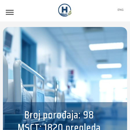
ENG
Broj porođaja: 98
MSCT: 1820 pregleda