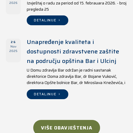
Izvještaj o radu za period od 15. febrauara 2026. - broj
2026
pregleda 25
DETALJNIJE
Unapređenje kvaliteta i
26
Nov
dostupnosti zdravstvene zaštite
2025
na području opština Bar i Ulcinj
U Domu zdravlja Bar održan je radni sastanak
direktorice Doma zdravlja Bar, dr Bojane Vuković,
direktora Opšte bolnice Bar, dr Miroslava Kneževića, i
direktora Doma zdravlja Ulcinj, Kreshnika Mustafe.
DETALJNIJE
VIŠE OBAVJEŠTENJA