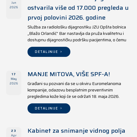
Jun
ostvarila više od 17.000 pregleda u
2026
prvoj polovini 2026. godine
Služba za radiološku dijagnostiku JZU Opšta bolnica
„Blažo Orlandić“ Bar nastavlja da pruža kvalitetnu i
dostupnu dijagnostičku podršku pacijentima, o čemu
svjedoče i rezultati ostvareni u periodu od 1. januara
do 17. juna 2026. godine.
DETALJNIJE
MANJE MITOVA, VIŠE SPF-A!
17
May
Građani su pozvani da se u okviru Euromelanoma
2026
kompanije, odazovu besplatnim preventivnim
pregledima kože koji će se održati 18. maja 2026.
godine u jedanaest opština širom Crne Gore, kako u
državnim tako i u privatnim zdravstvenim ustanovama.
DETALJNIJE
Kabinet za snimanje vidnog polja
23
Apr