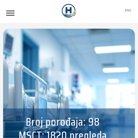
ENG
Broj porođaja: 98
MSCT: 1820 pregleda