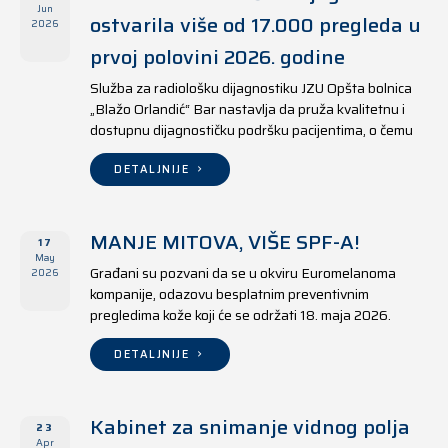
Jun
ostvarila više od 17.000 pregleda u
2026
prvoj polovini 2026. godine
Služba za radiološku dijagnostiku JZU Opšta bolnica
„Blažo Orlandić“ Bar nastavlja da pruža kvalitetnu i
dostupnu dijagnostičku podršku pacijentima, o čemu
svjedoče i rezultati ostvareni u periodu od 1. januara
do 17. juna 2026. godine.
DETALJNIJE
MANJE MITOVA, VIŠE SPF-A!
17
May
Građani su pozvani da se u okviru Euromelanoma
2026
kompanije, odazovu besplatnim preventivnim
pregledima kože koji će se održati 18. maja 2026.
godine u jedanaest opština širom Crne Gore, kako u
državnim tako i u privatnim zdravstvenim ustanovama.
DETALJNIJE
Kabinet za snimanje vidnog polja
23
Apr