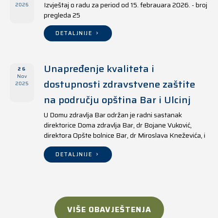
Izvještaj o radu za period od 15. febrauara 2026. - broj
2026
pregleda 25
DETALJNIJE
Unapređenje kvaliteta i
26
Nov
dostupnosti zdravstvene zaštite
2025
na području opština Bar i Ulcinj
U Domu zdravlja Bar održan je radni sastanak
direktorice Doma zdravlja Bar, dr Bojane Vuković,
direktora Opšte bolnice Bar, dr Miroslava Kneževića, i
direktora Doma zdravlja Ulcinj, Kreshnika Mustafe.
DETALJNIJE
VIŠE OBAVJEŠTENJA