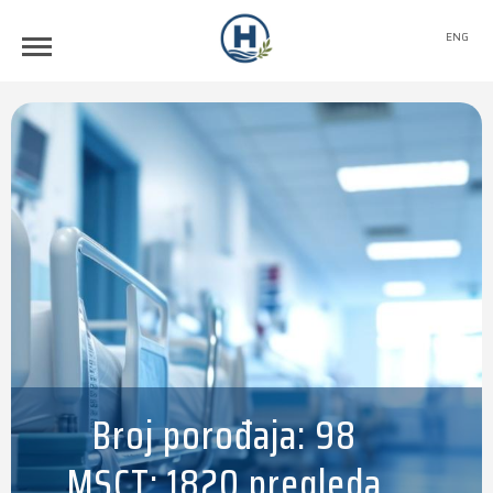
ENG
Broj porođaja: 98
MSCT: 1820 pregleda