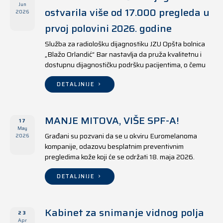
Jun
ostvarila više od 17.000 pregleda u
2026
prvoj polovini 2026. godine
Služba za radiološku dijagnostiku JZU Opšta bolnica
„Blažo Orlandić“ Bar nastavlja da pruža kvalitetnu i
dostupnu dijagnostičku podršku pacijentima, o čemu
svjedoče i rezultati ostvareni u periodu od 1. januara
do 17. juna 2026. godine.
DETALJNIJE
MANJE MITOVA, VIŠE SPF-A!
17
May
Građani su pozvani da se u okviru Euromelanoma
2026
kompanije, odazovu besplatnim preventivnim
pregledima kože koji će se održati 18. maja 2026.
godine u jedanaest opština širom Crne Gore, kako u
državnim tako i u privatnim zdravstvenim ustanovama.
DETALJNIJE
Kabinet za snimanje vidnog polja
23
Apr