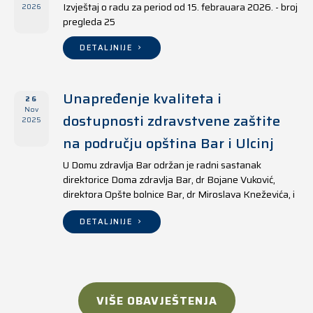
Izvještaj o radu za period od 15. febrauara 2026. - broj
2026
pregleda 25
DETALJNIJE
Unapređenje kvaliteta i
26
Nov
dostupnosti zdravstvene zaštite
2025
na području opština Bar i Ulcinj
U Domu zdravlja Bar održan je radni sastanak
direktorice Doma zdravlja Bar, dr Bojane Vuković,
direktora Opšte bolnice Bar, dr Miroslava Kneževića, i
direktora Doma zdravlja Ulcinj, Kreshnika Mustafe.
DETALJNIJE
VIŠE OBAVJEŠTENJA