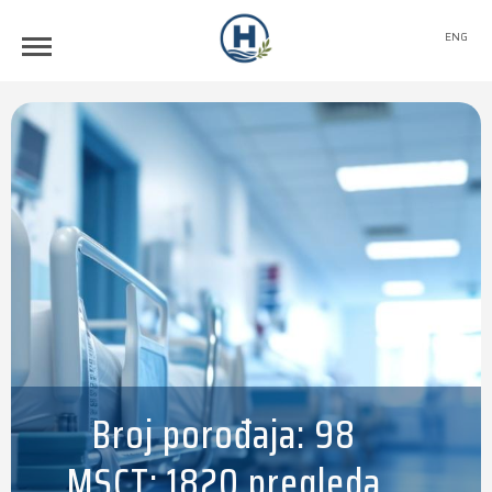
ENG
Broj porođaja: 98
MSCT: 1820 pregleda