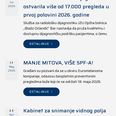
Jun
ostvarila više od 17.000 pregleda u
2026
prvoj polovini 2026. godine
Služba za radiološku dijagnostiku JZU Opšta bolnica
„Blažo Orlandić“ Bar nastavlja da pruža kvalitetnu i
dostupnu dijagnostičku podršku pacijentima, o čemu
svjedoče i rezultati ostvareni u periodu od 1. januara
do 17. juna 2026. godine.
DETALJNIJE
MANJE MITOVA, VIŠE SPF-A!
17
May
Građani su pozvani da se u okviru Euromelanoma
2026
kompanije, odazovu besplatnim preventivnim
pregledima kože koji će se održati 18. maja 2026.
godine u jedanaest opština širom Crne Gore, kako u
državnim tako i u privatnim zdravstvenim ustanovama.
DETALJNIJE
Kabinet za snimanje vidnog polja
23
Apr