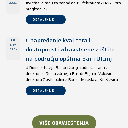
Izvještaj o radu za period od 15. febrauara 2026. - broj
2026
pregleda 25
DETALJNIJE
Unapređenje kvaliteta i
26
Nov
dostupnosti zdravstvene zaštite
2025
na području opština Bar i Ulcinj
U Domu zdravlja Bar održan je radni sastanak
direktorice Doma zdravlja Bar, dr Bojane Vuković,
direktora Opšte bolnice Bar, dr Miroslava Kneževića, i
direktora Doma zdravlja Ulcinj, Kreshnika Mustafe.
DETALJNIJE
VIŠE OBAVJEŠTENJA