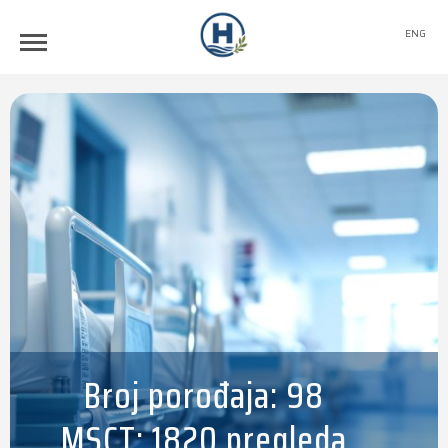
ENG
Broj porođaja: 98
MSCT: 1820 pregleda