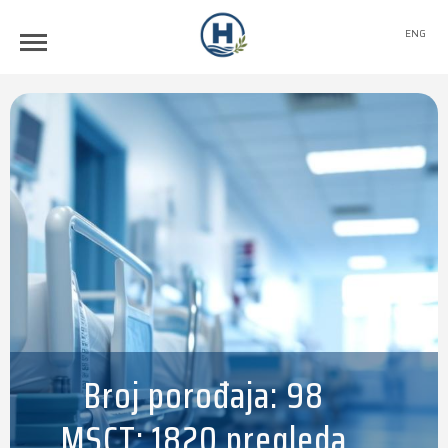
ENG
Broj porođaja: 98
MSCT: 1820 pregleda