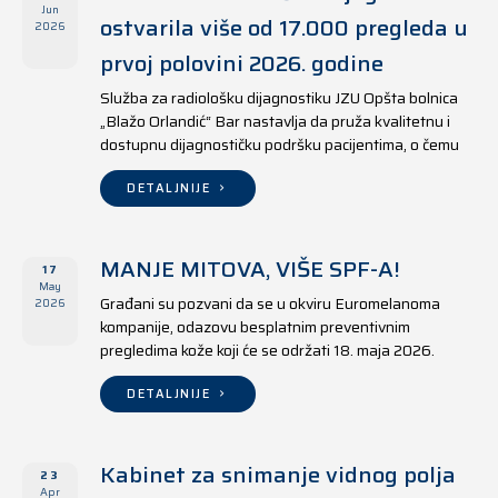
Jun
ostvarila više od 17.000 pregleda u
2026
prvoj polovini 2026. godine
Služba za radiološku dijagnostiku JZU Opšta bolnica
„Blažo Orlandić“ Bar nastavlja da pruža kvalitetnu i
dostupnu dijagnostičku podršku pacijentima, o čemu
svjedoče i rezultati ostvareni u periodu od 1. januara
do 17. juna 2026. godine.
DETALJNIJE
MANJE MITOVA, VIŠE SPF-A!
17
May
Građani su pozvani da se u okviru Euromelanoma
2026
kompanije, odazovu besplatnim preventivnim
pregledima kože koji će se održati 18. maja 2026.
godine u jedanaest opština širom Crne Gore, kako u
državnim tako i u privatnim zdravstvenim ustanovama.
DETALJNIJE
Kabinet za snimanje vidnog polja
23
Apr