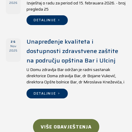
Izvještaj o radu za period od 15. febrauara 2026. - broj
2026
pregleda 25
DETALJNIJE
Unapređenje kvaliteta i
26
Nov
dostupnosti zdravstvene zaštite
2025
na području opština Bar i Ulcinj
U Domu zdravlja Bar održan je radni sastanak
direktorice Doma zdravlja Bar, dr Bojane Vuković,
direktora Opšte bolnice Bar, dr Miroslava Kneževića, i
direktora Doma zdravlja Ulcinj, Kreshnika Mustafe.
DETALJNIJE
VIŠE OBAVJEŠTENJA