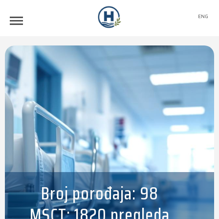
ENG
Broj porođaja: 98
MSCT: 1820 pregleda