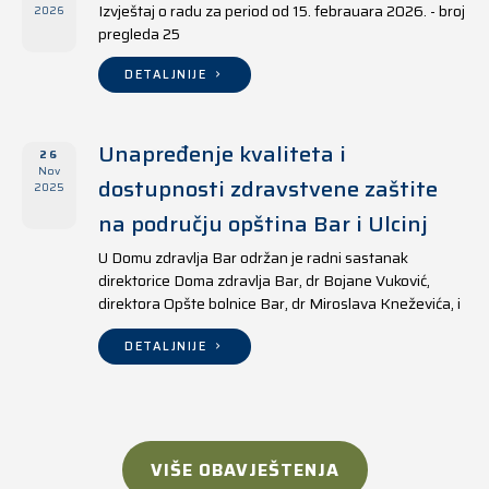
Izvještaj o radu za period od 15. febrauara 2026. - broj
2026
pregleda 25
DETALJNIJE
Unapređenje kvaliteta i
26
Nov
dostupnosti zdravstvene zaštite
2025
na području opština Bar i Ulcinj
U Domu zdravlja Bar održan je radni sastanak
direktorice Doma zdravlja Bar, dr Bojane Vuković,
direktora Opšte bolnice Bar, dr Miroslava Kneževića, i
direktora Doma zdravlja Ulcinj, Kreshnika Mustafe.
DETALJNIJE
VIŠE OBAVJEŠTENJA