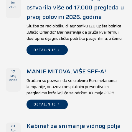
Jun
ostvarila više od 17.000 pregleda u
2026
prvoj polovini 2026. godine
Služba za radiološku dijagnostiku JZU Opšta bolnica
„Blažo Orlandić“ Bar nastavlja da pruža kvalitetnu i
dostupnu dijagnostičku podršku pacijentima, o čemu
svjedoče i rezultati ostvareni u periodu od 1. januara
do 17. juna 2026. godine.
DETALJNIJE
MANJE MITOVA, VIŠE SPF-A!
17
May
Građani su pozvani da se u okviru Euromelanoma
2026
kompanije, odazovu besplatnim preventivnim
pregledima kože koji će se održati 18. maja 2026.
godine u jedanaest opština širom Crne Gore, kako u
državnim tako i u privatnim zdravstvenim ustanovama.
DETALJNIJE
Kabinet za snimanje vidnog polja
23
Apr