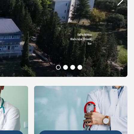
Opšta bolnica
DETALJNIJE
Blažo Jošov Orlandić
Bar