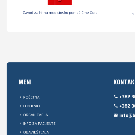
Zavod za hitnu medicinsku pomoć Crne Gore
L
MENI
KONTAK
+382 3
POČETNA
+382 3
O BOLNICI
ORGANIZACIJA
info@b
INFO ZA PACIJENTE
OBAVJEŠTENJA