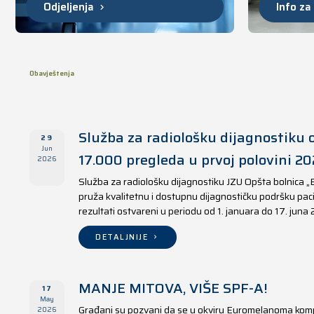
Odjeljenja
Info za
Obavještenja
Služba za radiološku dijagnostiku o
29
Jun
17.000 pregleda u prvoj polovini 20
2026
Služba za radiološku dijagnostiku JZU Opšta bolnica „
pruža kvalitetnu i dostupnu dijagnostičku podršku paci
rezultati ostvareni u periodu od 1. januara do 17. juna
DETALJNIJE
MANJE MITOVA, VIŠE SPF-A!
17
May
Građani su pozvani da se u okviru Euromelanoma kom
2026