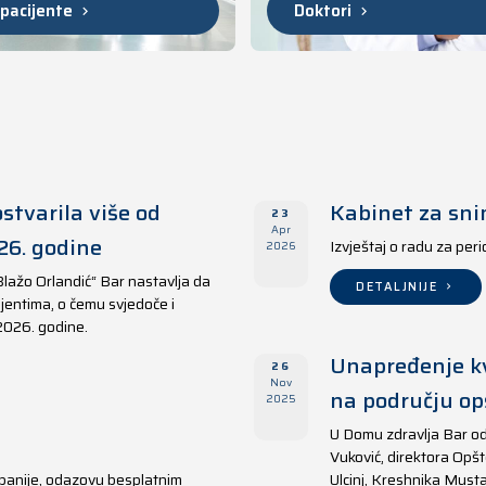
 pacijente
Doktori
stvarila više od
Kabinet za sni
23
Apr
26. godine
Izvještaj o radu za per
2026
Blažo Orlandić“ Bar nastavlja da
DETALJNIJE
jentima, o čemu svjedoče i
 2026. godine.
Unapređenje kv
26
Nov
na području opš
2025
U Domu zdravlja Bar od
Vuković, direktora Opšt
panije, odazovu besplatnim
Ulcinj, Kreshnika Musta