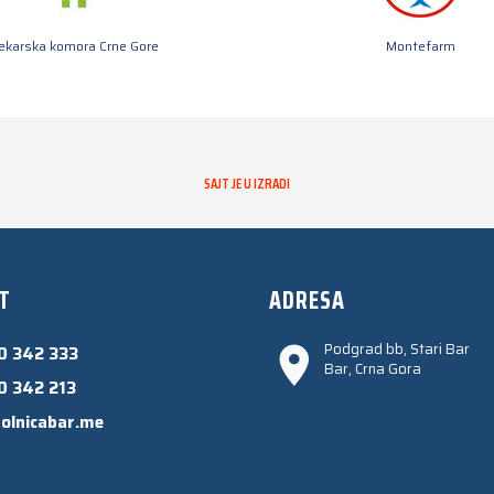
jekarska komora Crne Gore
Montefarm
SAJT JE U IZRADI
T
ADRESA
Podgrad bb, Stari Bar
0 342 333
Bar, Crna Gora
0 342 213
olnicabar.me