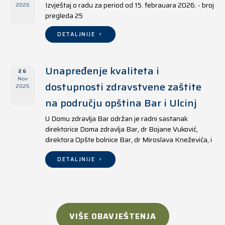
Izvještaj o radu za period od 15. febrauara 2026. - broj
2026
pregleda 25
DETALJNIJE
Unapređenje kvaliteta i
26
Nov
dostupnosti zdravstvene zaštite
2025
na području opština Bar i Ulcinj
U Domu zdravlja Bar održan je radni sastanak
direktorice Doma zdravlja Bar, dr Bojane Vuković,
direktora Opšte bolnice Bar, dr Miroslava Kneževića, i
direktora Doma zdravlja Ulcinj, Kreshnika Mustafe.
DETALJNIJE
VIŠE OBAVJEŠTENJA