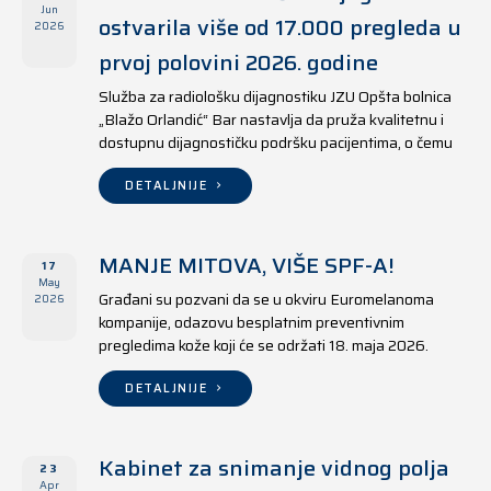
Jun
ostvarila više od 17.000 pregleda u
2026
prvoj polovini 2026. godine
Služba za radiološku dijagnostiku JZU Opšta bolnica
„Blažo Orlandić“ Bar nastavlja da pruža kvalitetnu i
dostupnu dijagnostičku podršku pacijentima, o čemu
svjedoče i rezultati ostvareni u periodu od 1. januara
do 17. juna 2026. godine.
DETALJNIJE
MANJE MITOVA, VIŠE SPF-A!
17
May
Građani su pozvani da se u okviru Euromelanoma
2026
kompanije, odazovu besplatnim preventivnim
pregledima kože koji će se održati 18. maja 2026.
godine u jedanaest opština širom Crne Gore, kako u
državnim tako i u privatnim zdravstvenim ustanovama.
DETALJNIJE
Kabinet za snimanje vidnog polja
23
Apr