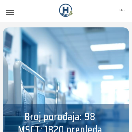
ENG
Broj porođaja: 98
MSCT: 1820 pregleda