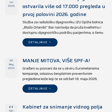
Jun
ostvarila više od 17.000 pregleda u
2026
prvoj polovini 2026. godine
Služba za radiološku dijagnostiku JZU Opšta bolnica
„Blažo Orlandić“ Bar nastavlja da pruža kvalitetnu i
dostupnu dijagnostičku podršku pacijentima, o čemu
svjedoče i rezultati ostvareni u periodu od 1. januara
do 17. juna 2026. godine.
DETALJNIJE
MANJE MITOVA, VIŠE SPF-A!
17
May
Građani su pozvani da se u okviru Euromelanoma
2026
kompanije, odazovu besplatnim preventivnim
pregledima kože koji će se održati 18. maja 2026.
godine u jedanaest opština širom Crne Gore, kako u
državnim tako i u privatnim zdravstvenim ustanovama.
DETALJNIJE
Kabinet za snimanje vidnog polja
23
Apr