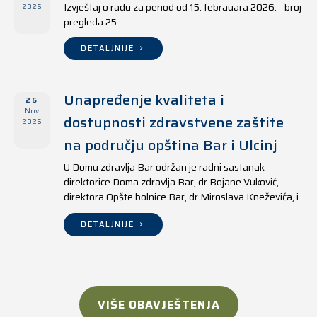
Izvještaj o radu za period od 15. febrauara 2026. - broj
2026
pregleda 25
DETALJNIJE
Unapređenje kvaliteta i
26
Nov
dostupnosti zdravstvene zaštite
2025
na području opština Bar i Ulcinj
U Domu zdravlja Bar održan je radni sastanak
direktorice Doma zdravlja Bar, dr Bojane Vuković,
direktora Opšte bolnice Bar, dr Miroslava Kneževića, i
direktora Doma zdravlja Ulcinj, Kreshnika Mustafe.
DETALJNIJE
VIŠE OBAVJEŠTENJA