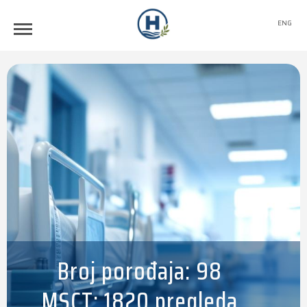
ENG
Broj porođaja: 98
MSCT: 1820 pregleda