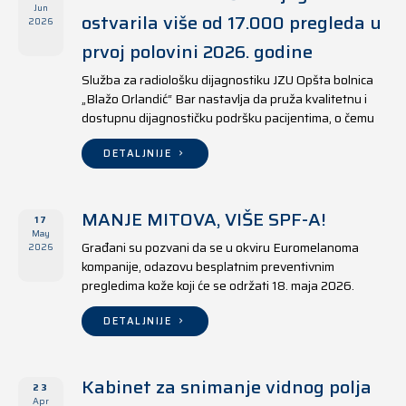
Jun
ostvarila više od 17.000 pregleda u
2026
prvoj polovini 2026. godine
Služba za radiološku dijagnostiku JZU Opšta bolnica
„Blažo Orlandić“ Bar nastavlja da pruža kvalitetnu i
dostupnu dijagnostičku podršku pacijentima, o čemu
svjedoče i rezultati ostvareni u periodu od 1. januara
do 17. juna 2026. godine.
DETALJNIJE
MANJE MITOVA, VIŠE SPF-A!
17
May
Građani su pozvani da se u okviru Euromelanoma
2026
kompanije, odazovu besplatnim preventivnim
pregledima kože koji će se održati 18. maja 2026.
godine u jedanaest opština širom Crne Gore, kako u
državnim tako i u privatnim zdravstvenim ustanovama.
DETALJNIJE
Kabinet za snimanje vidnog polja
23
Apr