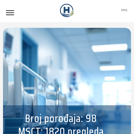
ENG
Broj porođaja: 98
MSCT: 1820 pregleda