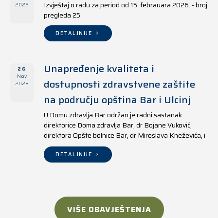
Izvještaj o radu za period od 15. febrauara 2026. - broj
2026
pregleda 25
DETALJNIJE
Unapređenje kvaliteta i
26
Nov
dostupnosti zdravstvene zaštite
2025
na području opština Bar i Ulcinj
U Domu zdravlja Bar održan je radni sastanak
direktorice Doma zdravlja Bar, dr Bojane Vuković,
direktora Opšte bolnice Bar, dr Miroslava Kneževića, i
direktora Doma zdravlja Ulcinj, Kreshnika Mustafe.
DETALJNIJE
VIŠE OBAVJEŠTENJA