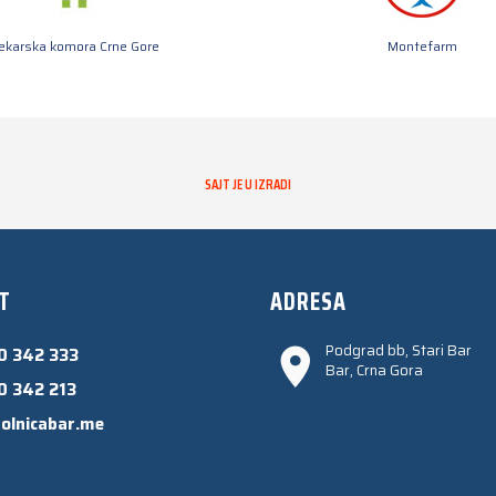
jekarska komora Crne Gore
Montefarm
SAJT JE U IZRADI
T
ADRESA
Podgrad bb, Stari Bar
0 342 333
Bar, Crna Gora
0 342 213
olnicabar.me