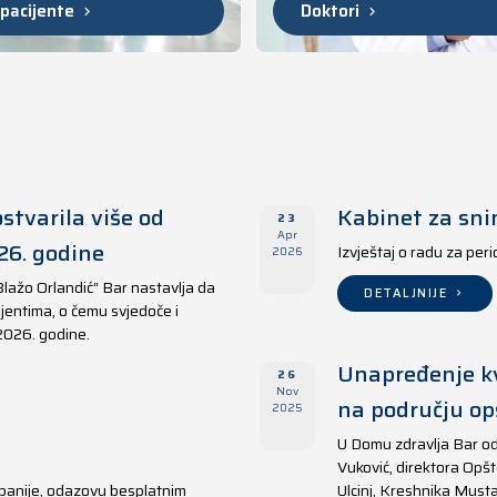
 pacijente
Doktori
stvarila više od
Kabinet za sni
23
Apr
26. godine
Izvještaj o radu za per
2026
Blažo Orlandić“ Bar nastavlja da
DETALJNIJE
jentima, o čemu svjedoče i
 2026. godine.
Unapređenje kv
26
Nov
na području opš
2025
U Domu zdravlja Bar od
Vuković, direktora Opšt
panije, odazovu besplatnim
Ulcinj, Kreshnika Musta