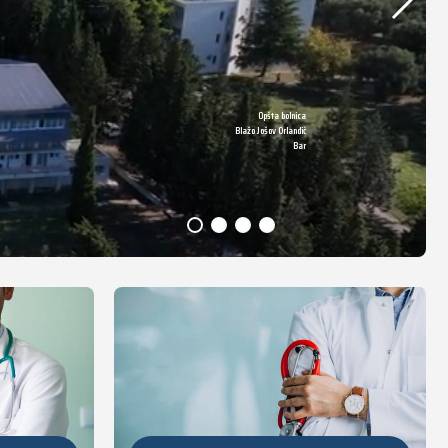
Opšta bolnica
DETALJNIJE
Blažo Jošov Orlandić
Bar