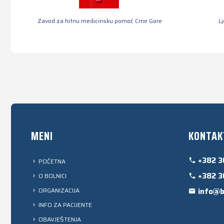
Zavod za hitnu medicinsku pomoć Crne Gore
L
MENI
KONTAK
+382 3
POČETNA
+382 3
O BOLNICI
ORGANIZACIJA
info@b
INFO ZA PACIJENTE
OBAVJEŠTENJA