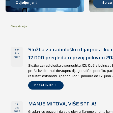
Odjeljenja
Info za
Obavještenja
Služba za radiološku dijagnostiku o
29
Jun
17.000 pregleda u prvoj polovini 20
2026
Služba za radiološku dijagnostiku JZU Opšta bolnica „
pruža kvalitetnu i dostupnu dijagnostičku podršku paci
rezultati ostvareni u periodu od 1. januara do 17. juna
DETALJNIJE
MANJE MITOVA, VIŠE SPF-A!
17
May
Građani su pozvani da se u okviru Euromelanoma kom
2026