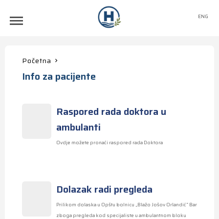
ENG
Početna
Info za pacijente
Raspored rada doktora u
ambulanti
Ovdje možete pronaći raspored rada Doktora
Dolazak radi pregleda
Prilikom dolaska u Opštu bolnicu „Blažo Jošov Orlandić“ Bar
zboga pregleda kod specijaliste u ambulantnom bloku