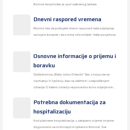
Bolnice neophodan je uput izabranog ljekara.
Dnevni raspored vremena
Molimo Vas da poštujete dnevni raspored rada odjeljenja
na kojem boravite i da o tome informišete i Vaše posjetioce.
Osnovne informacije o prijemu i
boravku
Opšta bolnica „Blažo Jošov Orlandić“ Bar, u kojoj ste na
ispitivanju ili liječenju, bavi se zaštitom i unapređenjem
zdravlja. O Vašem zdravlju neposredno brinu odjeljenski...
Potrebna dokumentacija za
hospitalizaciju
Kod planirane hospitalizacije, u zakazano vrijeme (vrijeme
dogovoreno sa ordinirajučim ljekarom Bolnice). Sve