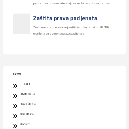
procedure prijema obavljaju se na šalteru Upisa i ispisa...
Zaštita prava pacijenata
Zakonom o zdravstvenoj zaštiti (službeni list br.40 /10)
utvrđena su osnovna prava pacijenata
Početna
O BOLNICI
ORGANIZACIJA
OBAVJEŠTENJA
DOKUMENTA
KONTAKT