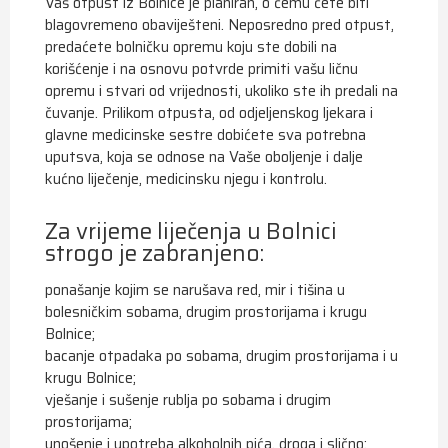
Vaš otpust iz Bolnice je planiran, o čemu ćete biti
blagovremeno obaviješteni. Neposredno pred otpust,
predaćete bolničku opremu koju ste dobili na
korišćenje i na osnovu potvrde primiti vašu ličnu
opremu i stvari od vrijednosti, ukoliko ste ih predali na
čuvanje. Prilikom otpusta, od odjeljenskog ljekara i
glavne medicinske sestre dobićete sva potrebna
uputsva, koja se odnose na Vaše oboljenje i dalje
kućno liječenje, medicinsku njegu i kontrolu.
Za vrijeme liječenja u Bolnici
strogo je zabranjeno:
ponašanje kojim se narušava red, mir i tišina u
bolesničkim sobama, drugim prostorijama i krugu
Bolnice;
bacanje otpadaka po sobama, drugim prostorijama i u
krugu Bolnice;
vješanje i sušenje rublja po sobama i drugim
prostorijama;
unošenje i upotreba alkoholnih pića, droga i slično;