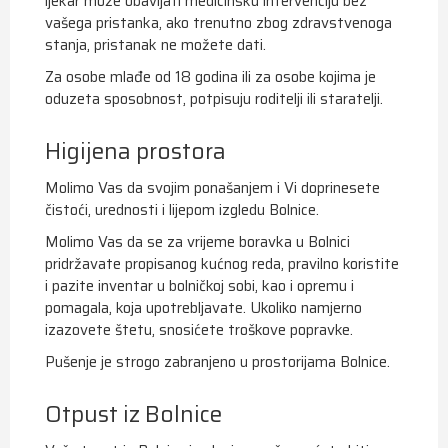
ljekar može obavljati medicinsku intervenciju bez
vašega pristanka, ako trenutno zbog zdravstvenoga
stanja, pristanak ne možete dati.
Za osobe mlađe od 18 godina ili za osobe kojima je
oduzeta sposobnost, potpisuju roditelji ili staratelji.
Higijena prostora
Molimo Vas da svojim ponašanjem i Vi doprinesete
čistoći, urednosti i lijepom izgledu Bolnice.
Molimo Vas da se za vrijeme boravka u Bolnici
pridržavate propisanog kućnog reda, pravilno koristite
i pazite inventar u bolničkoj sobi, kao i opremu i
pomagala, koja upotrebljavate. Ukoliko namjerno
izazovete štetu, snosićete troškove popravke.
Pušenje je strogo zabranjeno u prostorijama Bolnice.
Otpust iz Bolnice