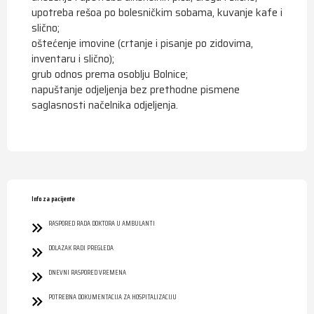
upotreba rešoa po bolesničkim sobama, kuvanje kafe i
slično;
oštećenje imovine (crtanje i pisanje po zidovima,
inventaru i slično);
grub odnos prema osoblju Bolnice;
napuštanje odjeljenja bez prethodne pismene
saglasnosti načelnika odjeljenja.
Info za pacijente
RASPORED RADA DOKTORA U AMBULANTI
DOLAZAK RADI PREGLEDA
DNEVNI RASPORED VREMENA
POTREBNA DOKUMENTACIJA ZA HOSPITALIZACIJU