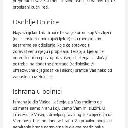
preporuka i savjeta medicinskog osoblja i da poštujete
propisani kućni red.
Osoblje Bolnice
Najvažniji kontakt imaćete sa ljekarom koji Vas liječi
(odjeljenski ili ordinirajući ljekar) i sa medicinskim
sestrama sa odjeljenja, koje će sprovoditi
zdravstvenu njegu i propisanu terapiju. Ljekar će
odrediti način i postupak vašega liječenja. U slučaju
potrebe, na dodatne pretrage (radiološke i/ili
ultrazvučne dijagnostike i slično) pratiće Vas neko od
zaposlenih iz Bolnice.
Ishrana u bolnici
Ishrana je dio Vašeg liječenja, pa Vas molimo da
uzimate samo hranu koju ćemo Vam mi služiti. U
interesu je Vašeg zdravlja i pravilnog toka liječenja da
Vam posjetioci ne donose hranu. Za pravilnu podjelu i
serviranje hrane odgovorna je glavna medicinska