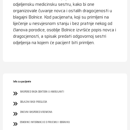
odjeljensku medicinsku sestru, kako bi one
organizovale čuvanje novca i ostalih dragocjenosti u
blagajni Bolnice. Kod pacijenata, koji su primljeni na
liječenje u nesvjesnom stanju i bez pratnje nekog od
članova porodice, osoblje Bolnice izvršiće popis novca i
dragocjenosti, a spisak predati odgovornoj sestri
odjeljenja na kojem će pacijent biti primljen.
Info za pacijente
RASPORED RADA DOKTORA U AMBULANTI
DOLAZAK RADI PREGLEDA
DNEVNI RASPORED VREMENA
OSNOVNE INFORMACIJE O PRIJEMU I BORAVKU