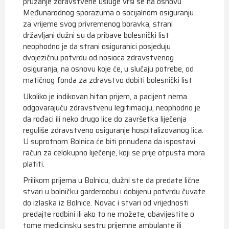
pružanje zdravstvene usluge vrši se na osnovu
Međunarodnog sporazuma o socijalnom osiguranju
za vrijeme svog privremenog boravka, strani
državljani dužni su da pribave bolesnički list
neophodno je da strani osiguranici posjeduju
dvojezičnu potvrdu od nosioca zdravstvenog
osiguranja, na osnovu koje će, u slučaju potrebe, od
matičnog fonda za zdravstvo dobiti bolesnički list
Ukoliko je indikovan hitan prijem, a pacijent nema
odgovarajuću zdravstvenu legitimaciju, neophodno je
da rođaci ili neko drugo lice do završetka liječenja
reguliše zdravstveno osiguranje hospitalizovanog lica.
U suprotnom Bolnica će biti prinuđena da ispostavi
račun za celokupno liječenje, koji se prije otpusta mora
platiti.
Prilikom prijema u Bolnicu, dužni ste da predate lične
stvari u bolničku garderoobu i dobijenu potvrdu čuvate
do izlaska iz Bolnice. Novac i stvari od vrijednosti
predajte rodbini ili ako to ne možete, obavijestite o
tome medicinsku sestru prijemne ambulante ili