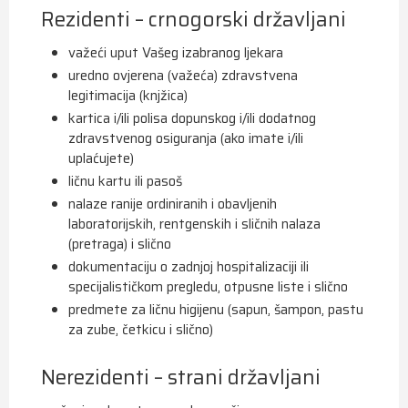
Rezidenti – crnogorski državljani
važeći uput Vašeg izabranog ljekara
uredno ovjerena (važeća) zdravstvena
legitimacija (knjžica)
kartica i/ili polisa dopunskog i/ili dodatnog
zdravstvenog osiguranja (ako imate i/ili
uplaćujete)
ličnu kartu ili pasoš
nalaze ranije ordiniranih i obavljenih
laboratorijskih, rentgenskih i sličnih nalaza
(pretraga) i slično
dokumentaciju o zadnjoj hospitalizaciji ili
specijalističkom pregledu, otpusne liste i slično
predmete za ličnu higijenu (sapun, šampon, pastu
za zube, četkicu i slično)
Nerezidenti – strani državljani