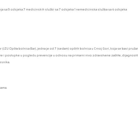
nja sa 9 odsjeka 7 medicinskih službi sa 7 odsjeka 1 nemedicinska služba sa 4 odsjeka
 (JZU Opšta bolnica Bar), jedna je od 7 (sedam) opštih bolnica u Crnoj Gori, koja se bavi pruž
e i postupke u pogledu prevencije u odnosu na primarni nivo zdravstvene zaštite, dijagnostiku
esnika.
nama.