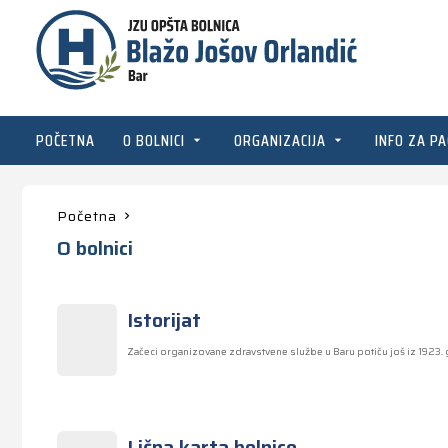
POČETNA
O BOLNICI
ORGANIZACIJA
INFO ZA PA
Početna
O bolnici
Istorijat
Začeci organizovane zdravstvene službe u Baru potiču još iz 1923. g
Lična karta bolnice