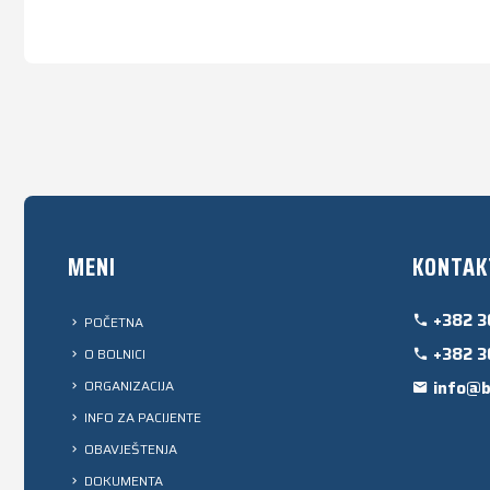
MENI
KONTAK
+382 3
POČETNA
+382 3
O BOLNICI
ORGANIZACIJA
info@b
INFO ZA PACIJENTE
OBAVJEŠTENJA
DOKUMENTA