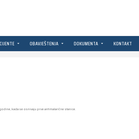
CIJENTE
OBAVJEŠTENJA
DOKUMENTA
KONTAKT
odine, kada se osnivaju prve antimalarične stanice.