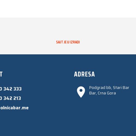
SAJT JE U IZRADI
T
ADRESA
Podgrad bb, Stari Bar
0 342 333
Bar, Crna Gora
0 342 213
olnicabar.me