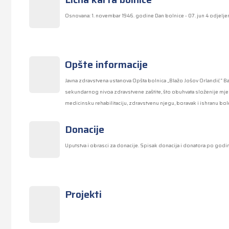
Osnovana: 1. novembar 1946. godine Dan bolnice - 07. jun 4 odjelje
Opšte informacije
Javna zdravstvena ustanova Opšta bolnica „Blažo Jošov Orlandić“ Bar
sekundarnog nivoa zdravstvene zaštite, što obuhvata složenije mjer
medicinsku rehabilitaciju, zdravstvenu njegu, boravak i ishranu bol
Donacije
Uputstva i obrasci za donacije. Spisak donacija i donatora po godi
Projekti