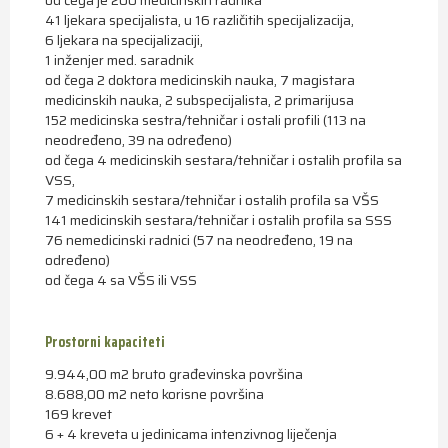
od čega je 200 medicinskih radnika
41 ljekara specijalista, u 16 različitih specijalizacija,
6 ljekara na specijalizaciji,
1 inženjer med. saradnik
od čega 2 doktora medicinskih nauka, 7 magistara
medicinskih nauka, 2 subspecijalista, 2 primarijusa
152 medicinska sestra/tehničar i ostali profili (113 na
neodređeno, 39 na određeno)
od čega 4 medicinskih sestara/tehničar i ostalih profila sa
VSS,
7 medicinskih sestara/tehničar i ostalih profila sa VŠS
141 medicinskih sestara/tehničar i ostalih profila sa SSS
76 nemedicinski radnici (57 na neodređeno, 19 na
određeno)
od čega 4 sa VŠS ili VSS
Prostorni kapaciteti
9.944,00 m2 bruto građevinska površina
8.688,00 m2 neto korisne površina
169 krevet
6 + 4 kreveta u jedinicama intenzivnog liječenja