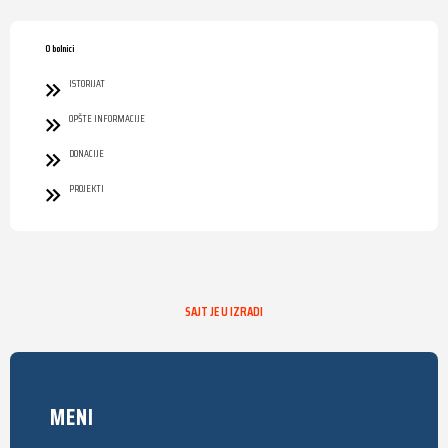
O bolnici
ISTORIJAT
OPŠTE INFORMACIJE
DONACIJE
PROJEKTI
SAJT JE U IZRADI
MENI