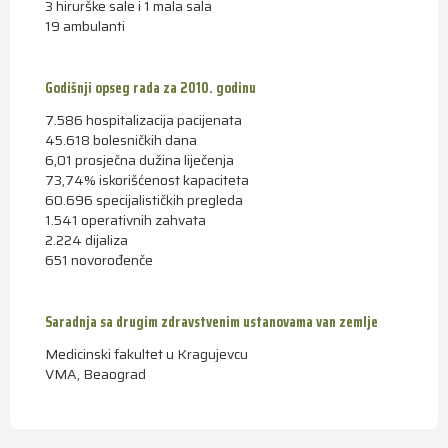
3 hirurške sale i 1 mala sala
19 ambulanti
Godišnji opseg rada za 2010. godinu
7.586 hospitalizacija pacijenata
45.618 bolesničkih dana
6,01 prosječna dužina liječenja
73,74% iskorišćenost kapaciteta
60.696 specijalističkih pregleda
1.541 operativnih zahvata
2.224 dijaliza
651 novorođenče
Saradnja sa drugim zdravstvenim ustanovama van zemlje
Medicinski fakultet u Kragujevcu
VMA, Beaograd