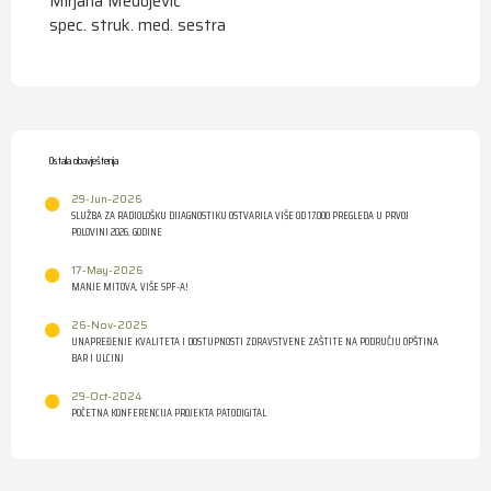
Mirjana Medojević
spec. struk. med. sestra
Ostala obavještenja
29-Jun-2026
SLUŽBA ZA RADIOLOŠKU DIJAGNOSTIKU OSTVARILA VIŠE OD 17.000 PREGLEDA U PRVOJ
POLOVINI 2026. GODINE
17-May-2026
MANJE MITOVA, VIŠE SPF-A!
26-Nov-2025
UNAPREĐENJE KVALITETA I DOSTUPNOSTI ZDRAVSTVENE ZAŠTITE NA PODRUČJU OPŠTINA
BAR I ULCINJ
29-Oct-2024
POČETNA KONFERENCIJA PROJEKTA PATODIGITAL