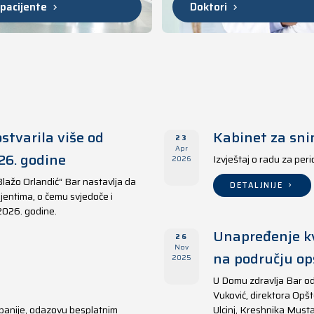
 pacijente
Doktori
stvarila više od
Kabinet za sni
23
Apr
26. godine
Izvještaj o radu za per
2026
Blažo Orlandić“ Bar nastavlja da
DETALJNIJE
jentima, o čemu svjedoče i
 2026. godine.
Unapređenje kv
26
Nov
na području opš
2025
U Domu zdravlja Bar od
Vuković, direktora Opšt
panije, odazovu besplatnim
Ulcinj, Kreshnika Musta