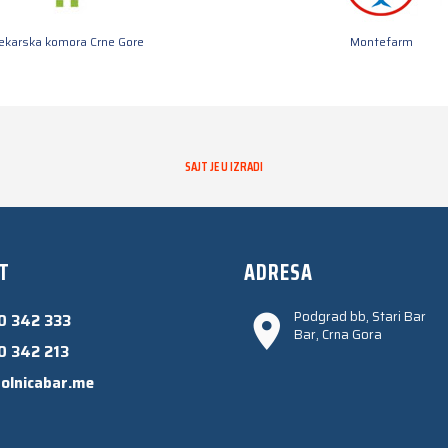
jekarska komora Crne Gore
Montefarm
SAJT JE U IZRADI
T
ADRESA
Podgrad bb, Stari Bar
0 342 333
Bar, Crna Gora
0 342 213
olnicabar.me