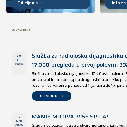
Odjeljenja
Info za
Obavještenja
Služba za radiološku dijagnostiku o
29
Jun
17.000 pregleda u prvoj polovini 20
2026
Služba za radiološku dijagnostiku JZU Opšta bolnica „
pruža kvalitetnu i dostupnu dijagnostičku podršku paci
rezultati ostvareni u periodu od 1. januara do 17. juna
DETALJNIJE
MANJE MITOVA, VIŠE SPF-A!
17
May
Građani su pozvani da se u okviru Euromelanoma kom
2026