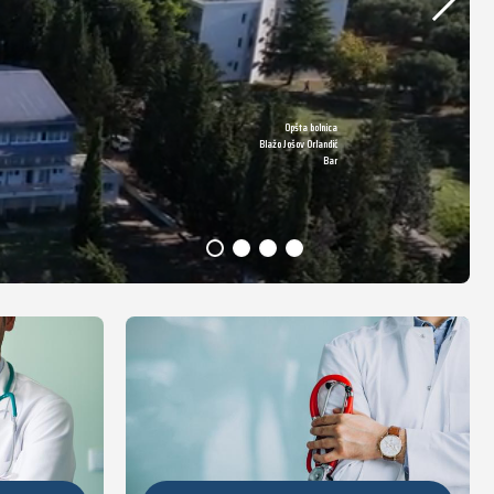
Opšta bolnica
DETALJNIJE
Blažo Jošov Orlandić
Bar