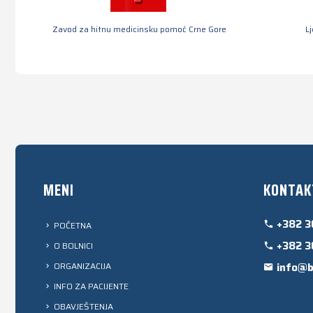
Zavod za hitnu medicinsku pomoć Crne Gore
L
MENI
KONTAK
+382 3
POČETNA
+382 3
O BOLNICI
ORGANIZACIJA
info@b
INFO ZA PACIJENTE
OBAVJEŠTENJA