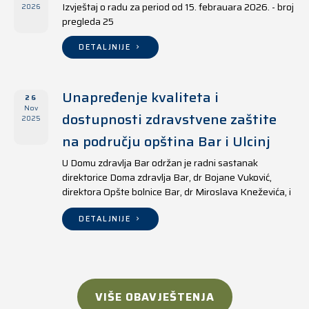
Izvještaj o radu za period od 15. febrauara 2026. - broj
2026
pregleda 25
DETALJNIJE
Unapređenje kvaliteta i
26
Nov
dostupnosti zdravstvene zaštite
2025
na području opština Bar i Ulcinj
U Domu zdravlja Bar održan je radni sastanak
direktorice Doma zdravlja Bar, dr Bojane Vuković,
direktora Opšte bolnice Bar, dr Miroslava Kneževića, i
direktora Doma zdravlja Ulcinj, Kreshnika Mustafe.
DETALJNIJE
VIŠE OBAVJEŠTENJA