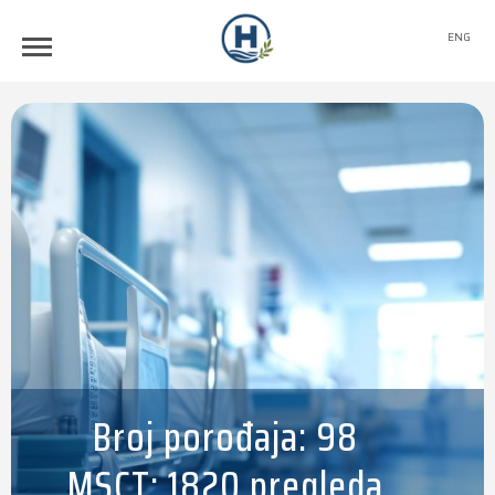
ENG
Broj porođaja: 98
MSCT: 1820 pregleda