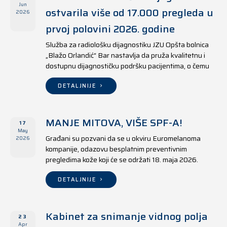
Jun
ostvarila više od 17.000 pregleda u
2026
prvoj polovini 2026. godine
Služba za radiološku dijagnostiku JZU Opšta bolnica
„Blažo Orlandić“ Bar nastavlja da pruža kvalitetnu i
dostupnu dijagnostičku podršku pacijentima, o čemu
svjedoče i rezultati ostvareni u periodu od 1. januara
do 17. juna 2026. godine.
DETALJNIJE
MANJE MITOVA, VIŠE SPF-A!
17
May
Građani su pozvani da se u okviru Euromelanoma
2026
kompanije, odazovu besplatnim preventivnim
pregledima kože koji će se održati 18. maja 2026.
godine u jedanaest opština širom Crne Gore, kako u
državnim tako i u privatnim zdravstvenim ustanovama.
DETALJNIJE
Kabinet za snimanje vidnog polja
23
Apr