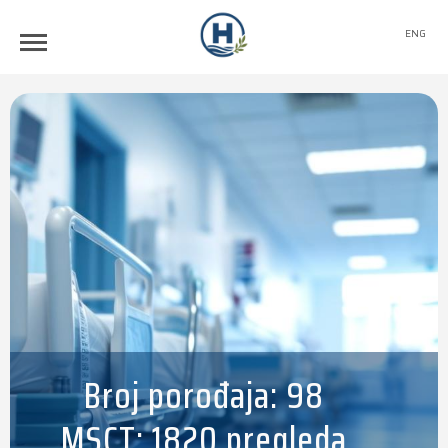
ENG
Broj porođaja: 98
MSCT: 1820 pregleda