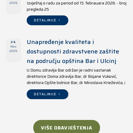
Izvještaj o radu za period od 15. febrauara 2026. - broj
2026
pregleda 25
DETALJNIJE
Unapređenje kvaliteta i
26
Nov
dostupnosti zdravstvene zaštite
2025
na području opština Bar i Ulcinj
U Domu zdravlja Bar održan je radni sastanak
direktorice Doma zdravlja Bar, dr Bojane Vuković,
direktora Opšte bolnice Bar, dr Miroslava Kneževića, i
direktora Doma zdravlja Ulcinj, Kreshnika Mustafe.
DETALJNIJE
VIŠE OBAVJEŠTENJA