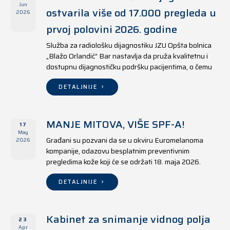
Jun
ostvarila više od 17.000 pregleda u
2026
prvoj polovini 2026. godine
Služba za radiološku dijagnostiku JZU Opšta bolnica
„Blažo Orlandić“ Bar nastavlja da pruža kvalitetnu i
dostupnu dijagnostičku podršku pacijentima, o čemu
svjedoče i rezultati ostvareni u periodu od 1. januara
do 17. juna 2026. godine.
DETALJNIJE
MANJE MITOVA, VIŠE SPF-A!
17
May
Građani su pozvani da se u okviru Euromelanoma
2026
kompanije, odazovu besplatnim preventivnim
pregledima kože koji će se održati 18. maja 2026.
godine u jedanaest opština širom Crne Gore, kako u
državnim tako i u privatnim zdravstvenim ustanovama.
DETALJNIJE
Kabinet za snimanje vidnog polja
23
Apr