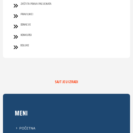
ZAŠTITA PRAVA PACIJENATA
PRAVILNICI
DONACIJE
KONKURSI
ODLUKE
SAJT JE U IZRADI
MENI
POČETNA