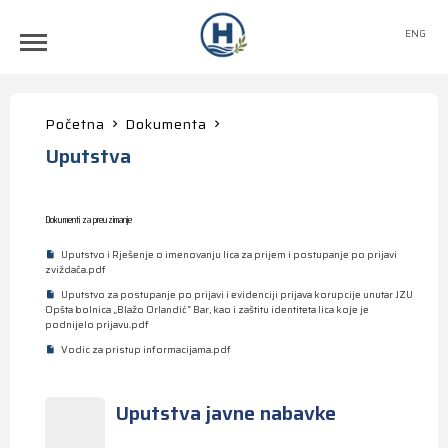
ENG
Početna
Dokumenta
Uputstva
Dokumenti za preuzimanje
Uputstvo i Rješenje o imenovanju lica za prijem i postupanje po prijavi
zviždača.pdf
Uputstvo za postupanje po prijavi i evidenciji prijava korupcije unutar JZU
Opšta bolnica „Blažo Orlandić“ Bar, kao i zaštitu identiteta lica koje je
podnijelo prijavu.pdf
Vodic za pristup informacijama.pdf
Uputstva javne nabavke