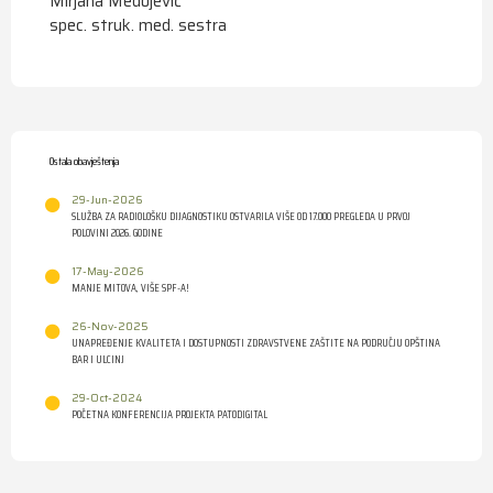
Mirjana Medojević
spec. struk. med. sestra
Ostala obavještenja
29-Jun-2026
SLUŽBA ZA RADIOLOŠKU DIJAGNOSTIKU OSTVARILA VIŠE OD 17.000 PREGLEDA U PRVOJ
POLOVINI 2026. GODINE
17-May-2026
MANJE MITOVA, VIŠE SPF-A!
26-Nov-2025
UNAPREĐENJE KVALITETA I DOSTUPNOSTI ZDRAVSTVENE ZAŠTITE NA PODRUČJU OPŠTINA
BAR I ULCINJ
29-Oct-2024
POČETNA KONFERENCIJA PROJEKTA PATODIGITAL